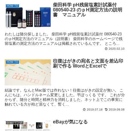
柴田科学 pH残留塩素計試薬付
HOW TO
080540-23 のｐH測定方法の説明
書 マニュアル
わたしは随分探しました。 柴田科学 pH残留塩素計試薬付 080540-23
のｐH測定方法のマニュアル（説明書） 柴田科学のホームページで残
留塩素の測定方法のマニュアルは掲載されているんです。 ところ...
2020.02.10
往復はがきの宛名と文面を差込印
HOW TO
刷で作る WordとExcelで
結論です。なんとMac版では作れない！往復はがきの設定が無い。 こ
んにちは。ハンドルネーム変更しました。平ぽっくる です。 これが分
からず、随分と時間と精神力を消耗しました。ネット上でこの事実に
触れている方が殆ど居なくて、暫く...
2019.07.18
2019.09.08
eBayが気になる
ショッピング