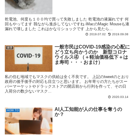
乾電池、何度も１００均で買って失敗しました 乾電池の液漏れです 何
回もやってます 我ながら進歩してないですね iMacのMagic Mouseも液
漏れで壊しました これはかなりショックです 上から見たら...
2019.07.02
2019.09.08
一般市民はCOVID-19感染の心配に
健康
どう立ち向かうのか 新型コロナ
ウイルス④ （＋軽油価格低下＋は
ま寿司・・・おまけ）
私の住む地域でもマスクの供給は全く不良です。 上記のtweetのとおり
政府の後手後手の対応も目立つと思います。 お年寄りの方たちがスー
パーマーケットやドラックストアの開店前から行列を作って、その日
入荷分の数少ないマスク...
2020.03.14
AI人工知能が人の仕事を奪うの
HOW TO
か？