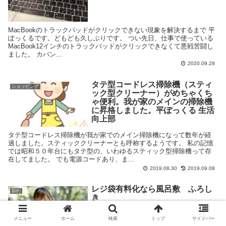
MacBookのトラックパッドがクリックできない現象を解決するまで 平
ぽっくるです。どもども久しぶりです。 つい先日、仕事で使っている
MacBook12インチのトラックパッドがクリックできなくて悪戦苦闘し
ました。 カバン...
2020.09.28
タテ型コードレス掃除機（スティ
ショッピング
ック型クリーナー）がめちゃくち
ゃ便利。我が家のメインの掃除機
に昇格しました。平ぽっくる 生活
向上部
タテ型コードレス掃除機が我が家でのメイン掃除機になって数年が経
過しました。スティッククリーナーとも呼称するようです。 私の記憶
では昭和５０年台にもタテ型の、いわゆるスティック型掃除機って存
在してました。 でも電源コードあり、ま...
2019.08.30
2019.09.08
レジ袋有料化なら風呂敷 ふろし
節約
き
メニュー
ホーム
検索
トップ
サイドバー