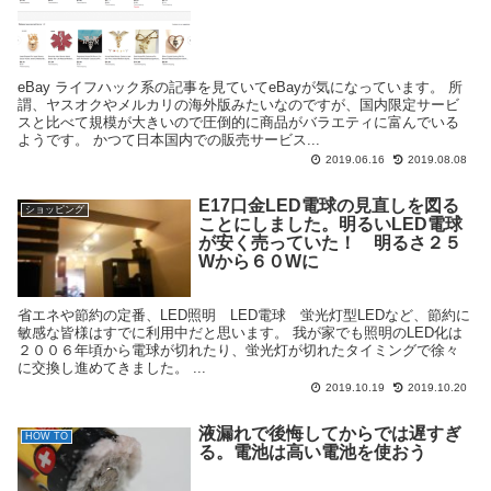
eBay ライフハック系の記事を見ていてeBayが気になっています。 所
謂、ヤスオクやメルカリの海外版みたいなのですが、国内限定サービ
スと比べて規模が大きいので圧倒的に商品がバラエティに富んでいる
ようです。 かつて日本国内での販売サービス...
2019.06.16
2019.08.08
E17口金LED電球の見直しを図る
ショッピング
ことにしました。明るいLED電球
が安く売っていた！ 明るさ２５
Wから６０Wに
省エネや節約の定番、LED照明 LED電球 蛍光灯型LEDなど、節約に
敏感な皆様はすでに利用中だと思います。 我が家でも照明のLED化は
２００６年頃から電球が切れたり、蛍光灯が切れたタイミングで徐々
に交換し進めてきました。 ...
2019.10.19
2019.10.20
液漏れで後悔してからでは遅すぎ
HOW TO
る。電池は高い電池を使おう