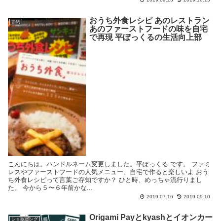
おうち外食レシピ あのレストラン
節約
あのファーストフードの味を自宅
で再現 平ぽっくるの生活向上部
こんにちは。ハンドルネーム変更しました。平ぽっくる です。 ファミ
レスやファーストフードの人気メニュー、自宅で作ると楽しいよ おう
ち外食レシピって言葉ご存知ですか？ ひと時、めっちゃ流行りまし
た。 今から５〜６年前かな...
2019.07.16
2019.09.10
Origami Payとkyashとイオンカー
ショッピング