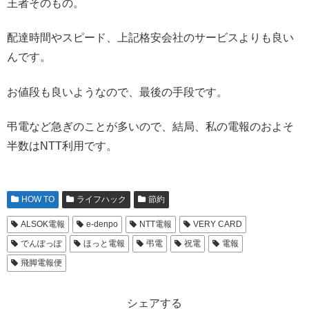
王者そのもの。
配達時間やスピード、上記格安会社のサービスよりも良い
んです。
お値段も良いようなので、最後の手段です。
弔電など急ぎのことが多いので、結局、私の電報のおよそ
半数はNTT利用です。
HOW TO
ライフハック
節約
ALSOK電報
e-denpo
NTT電報
VERY CARD
でんぽっぽ
ほっと電報
弔電
祝電
電報
飛脚電報便
シェアする