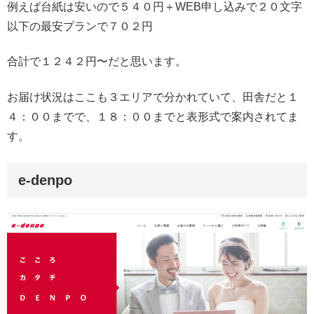
例えば台紙は安いので５４０円＋WEB申し込みで２０文字
以下の最安プランで７０２円
合計で１２４２円〜だと思います。
お届け状況はここも３エリアで分かれていて、田舎だと１
４：００までで、１８：００までと表形式で案内されてま
す。
e-denpo