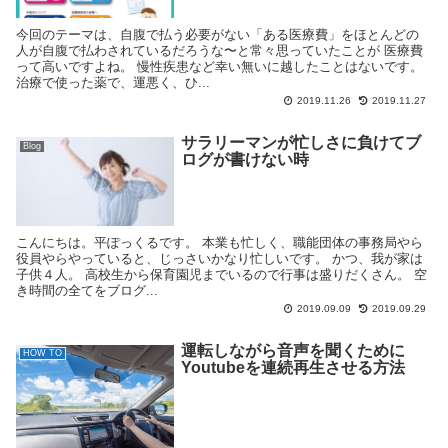
今回のテーマは、自腹で払う必要がない「ある医療費」をほとんどの
人が自腹で払わされているだろうな〜と常々思っていたことが 医療費
って高いですよね。 慢性疾患など幸い無いに越したことはないです。
治療で使った薬で、運悪く、ひ...
2019.11.26
2019.11.27
サラリーマンが忙しさに負けてブ
Blog
ログが書けない時
こんにちは。平ぽっくるです。 本業も忙しく、職能団体の事務局やら
役員やらやっていると、じっさいかなり忙しいです。 かつ、我が家は
子供４人。 高校生から保育園児までいるので行事は盛りだくさん。 空
き時間の全てをブログ...
2019.09.09
2019.09.29
運転しながら音声を聞くために
HOW TO
Youtubeを連続再生させる方法