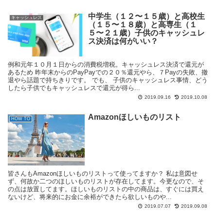
中学生（１２〜１５歳）と高校生
キャッシュレス
（１５〜１８歳）と高専生（１
５〜２１歳）子供のキャッシュレ
ス決済は何がいい？
例和元年１０月１日からの消費税増税。キャッシュレス決済で還元が
あるため 昨年末からのPayPayでの２０％還元やら、７Payの失敗、撤
退やら話題で持ちきりです。 でも、 子供のキャッシュレス事情、どう
したら子供でもキャッシュレスで還元が得ら...
2019.09.16
2019.10.08
Amazonほしいものリスト
HOW TO
皆さんもAmazonほしいものリストって使ってますか？ 私は意図せ
ず、何故か二つのほしいものリストが存在してます。今更なので、そ
の点は放置してます。ほしいものリストの中の商品は、すぐには買え
ないけど、将来的にお金に余裕ができたら欲しいものや...
2019.07.07
2019.09.08