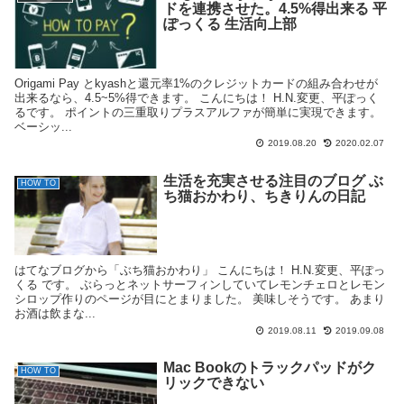
ドを連携させた。4.5%得出来る 平
ぽっくる 生活向上部
Origami Pay とkyashと還元率1%のクレジットカードの組み合わせが
出来るなら、4.5~5%得できます。 こんにちは！ H.N.変更、平ぽっく
るです。 ポイントの三重取りプラスアルファが簡単に実現できます。
ベーシッ...
2019.08.20
2020.02.07
生活を充実させる注目のブログ ぶ
HOW TO
ち猫おかわり、ちきりんの日記
はてなブログから「ぶち猫おかわり」 こんにちは！ H.N.変更、平ぽっ
くる です。 ぶらっとネットサーフィンしていてレモンチェロとレモン
シロップ作りのページが目にとまりました。 美味しそうです。 あまり
お酒は飲まな...
2019.08.11
2019.09.08
Mac Bookのトラックパッドがク
HOW TO
リックできない