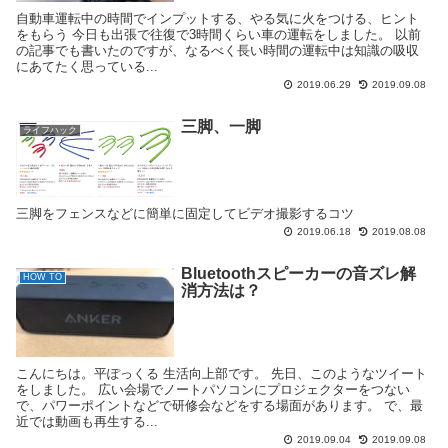
自動車運転中の時間でインプットする、やる気に火をつける、ヒント
をもらう 今日も出張で往復で3時間くらい車の運転をしました。 以前
の記事でも書いたのですが、なるべく長い時間の運転中は知識の吸収
にあてたく思っている...
2019.06.29
2019.09.08
三脚、一脚
ライフハック
三脚をフェンスなどに簡単に固定してビデオ撮影するコツ
2019.06.18
2019.08.08
Bluetoothスピーカーの音ズレ解
HOW TO
消方法は？
こんにちは。平ぽっくる 生活向上部です。 先日、このようなツイート
をしました。 広い会場でノートパソコンにプロジェクターをつない
で、パワーポイントなどで研修会などをする場面があります。 で、最
近では動画も再生する...
2019.09.04
2019.09.08