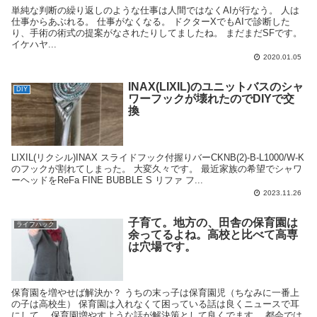
単純な判断の繰り返しのような仕事は人間ではなくAIが行なう。 人は
仕事からあぶれる。 仕事がなくなる。 ドクターXでもAIで診断した
り、手術の術式の提案がなされたりしてましたね。 まだまだSFです。
イケハヤ...
2020.01.05
INAX(LIXIL)のユニットバスのシャ
DIY
ワーフックが壊れたのでDIYで交
換
LIXIL(リクシル)INAX スライドフック付握りバーCKNB(2)-B-L1000/W-K
のフックが割れてしまった。 大変久々です。 最近家族の希望でシャワ
ーヘッドをReFa FINE BUBBLE S リファ フ...
2023.11.26
子育て。地方の、田舎の保育園は
ライフハック
余ってるよね。高校と比べて高専
は穴場です。
保育園を増やせば解決か？ うちの末っ子は保育園児（ちなみに一番上
の子は高校生） 保育園は入れなくて困っている話は良くニュースで耳
にして、 保育園増やすような話が解決策として良くでます。 都会では