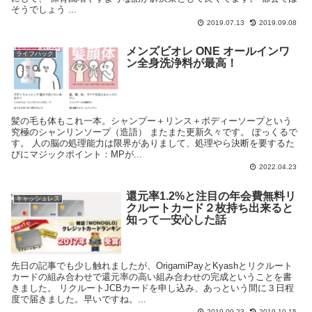
そうでしょう ...
2019.07.13
2019.09.08
メンズビオレ ONE オールインワ
ライフハック
ン全身洗浄料が最高！
髪の毛も体もこれ一本。シャンプー＋リンス＋ボディーソープという
究極のシャンリンソープ（造語） またまた更新久々です。 ぽっくるで
す。 人の脳の処理能力は限界がありまして、処理やら決断を要するた
びにマジックポイント：MPが...
2022.04.23
還元率1.2%と注目の年会費無料リ
キャッシュレス
クルートカード２枚持ち出来ると
知って一安心した話
先日の記事でも少し触れましたが、OrigamiPayとKyashとリクルート
カードの組み合わせで還元率の高い組み合わせの完成ということを書
きました。 リクルートJCBカードを申し込み、あっという間に３日程
度で届きました。早いですね。...
2019.09.23
2019.10.15