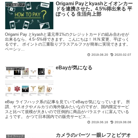
Origami Payとkyashとイオンカー
ショッピング
ドを連携させた。4.5%得出来る 平
ぽっくる 生活向上部
Origami Pay とkyashと還元率1%のクレジットカードの組み合わせが
出来るなら、4.5~5%得できます。 こんにちは！ H.N.変更、平ぽっく
るです。 ポイントの三重取りプラスアルファが簡単に実現できます。
ベーシッ...
2019.08.20
2020.02.07
eBayが気になる
ショッピング
eBay ライフハック系の記事を見ていてeBayが気になっています。 所
謂、ヤスオクやメルカリの海外版みたいなのですが、国内限定サービ
スと比べて規模が大きいので圧倒的に商品がバラエティに富んでいる
ようです。 かつて日本国内での販売サービス...
2019.06.16
2019.08.08
カメラのパーツ 一眼レフとビデオ
ライフハック