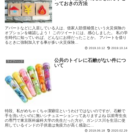
っておきの方法
アパートなどに入居している人は、借家人賠償補償という火災保険の
オプションを確認しよう！ このツイートには、感心しました。 私の学
生時代に知っていれば、どんなにお得だったことか。 アパートを借り
るときに強制加入する事が多い火災保険...
2019.10.12
2019.10.14
公共のトイレに石鹸がない件につ
ライフハック
いて
特段、私がめちゃくちゃ潔癖症というわけではないのですが、石鹸で
手を洗いたいのに無いシチュエーションってありますよね 以前寄生虫
の専門で東京医科歯科大学の先生だった方が、ガンジス川を生活に使
用しているインドの子供達は免疫力が高く感染に...
2019.06.18
2020.02.29