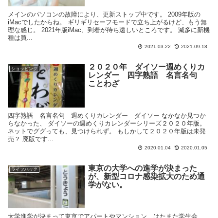
メインのパソコンの故障により、更新ストップ中です。 2009年版の
iMacでしたからね。 ギリギリセーフモードで立ち上がるけど、もう無
理な感じ。 2021年版iMac、到着が待ち遠しいところです。 滅多に新機
種は買...
2021.03.22
2021.09.18
２０２０年 ダイソー週めくりカ
ショッピング
レンダー 四字熟語 名言名句
ことわざ
四字熟語 名言名句 週めくりカレンダー ダイソー なかなか見つか
らなかった、 ダイソーの週めくりカレンダーシリーズ２０２０年版。
ネットでググっても、見つけられず。 もしかして２０２０年版は未発
売？ 廃版です...
2020.01.04
2020.01.05
東京の大学への進学が決まった
ライフハック
が、新型コロナ感染拡大のため通
学がない。
大学進学が決まって東京でアパートやマンション、はたまた学生会