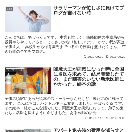
サラリーマンが忙しさに負けてブ
Blog
ログが書けない時
こんにちは。平ぽっくるです。 本業も忙しく、職能団体の事務局やら
役員やらやっていると、じっさいかなり忙しいです。 かつ、我が家は
子供４人。 高校生から保育園児までいるので行事は盛りだくさん。 空
き時間の全てをブログ...
2019.09.09
2019.09.29
閻魔大王が病気になった時に全国
ライフハック
に名医を求めて、結局開業したて
の、まだ幽霊のいない新米医師に
かかった。絵本の話
子供の頃家にあった絵本のストーリーなんだけど、未だに心に残って
ます。 こんにちは。ハンドルネーム変更しました。平ぽっくる です。
その絵本、確かこんな話でした。閻魔大王が病気になって、弟子の鬼
たちに名医を探すように命じました。ある医師の店先...
2019.07.15
2019.09.08
アパート退去時の費用を減らすと
ライフハック