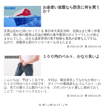
お金使い放題なら防災に何を買う
HOW TO
か？
災害は忘れた頃にやってくる 東日本大震災当時、北国はまだ寒く停電
の間、我が家の暖房は石油が燃料の集中暖房のボイラーでしたが使え
ませんでした。点火も温度管理の電子制御も電気が必要なんですね。
なので、床暖房も壁のラジエーターも冷えたまま...
2021.02.28
2023.01.19
１００均のベルト、かなり良いよ
ショッピング
こんにちは、平ぽっくるです。 今日は、最近発見してなかなか良かっ
た１００均のベルトの話です。 ダイソーの着脱楽ちんゴムベルト これ
は、見ての通りゴム製のベルトを、ズボンのベルト通しに留めておく
ことで、ベルトバックルという...
2019.12.13
2020.01.05
スポンサーリンク