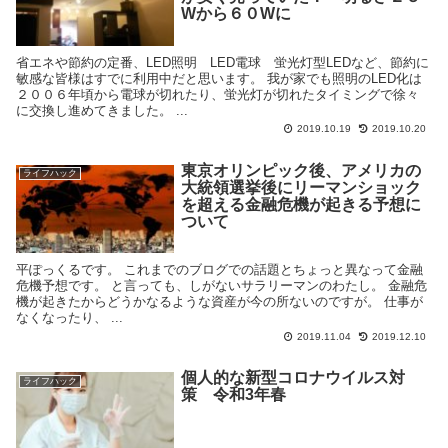
Wから６０Wに
省エネや節約の定番、LED照明 LED電球 蛍光灯型LEDなど、節約に
敏感な皆様はすでに利用中だと思います。 我が家でも照明のLED化は
２００６年頃から電球が切れたり、蛍光灯が切れたタイミングで徐々
に交換し進めてきました。 ...
2019.10.19
2019.10.20
東京オリンピック後、アメリカの
ライフハック
大統領選挙後にリーマンショック
を超える金融危機が起きる予想に
ついて
平ぽっくるです。 これまでのブログでの話題とちょっと異なって金融
危機予想です。 と言っても、しがないサラリーマンのわたし。 金融危
機が起きたからどうかなるような資産が今の所ないのですが。 仕事が
なくなったり、 ...
2019.11.04
2019.12.10
個人的な新型コロナウイルス対
ライフハック
策 令和3年春