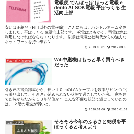
電報便 でんぽっぽ ほっと電報 e-
dento ALSOK電報 平ぽっくる 生
活向上部
安いは正義だ（NTT以外の電報編） こんにちは。ハンドルネーム変更
しました。平ぽっくる 生活向上部です。 祝電はともかく、弔電は急に
利用しなければならなくなります。 以前は電電公社時代からの強力な
ネットワークを持つ東西N...
2019.08.01
2019.09.08
Wifi中継機はもっと早く買うべき
Mac／WIN/internet
だった
引き戸の書斎部屋から、長い１０ｍのLANケーブルを数本リビングに引
っ張り出して、引き戸が閉められない状態で過ごしていた私。 家を建
てた時からだから１３年間位か？ こんな不便な状態で過ごしていたの
は。 ２階の電波が弱いと、...
2020.01.06
2020.01.09
そろそろ今年のふるさと納税を平
ふるさと納税
ぽっくると考えよう