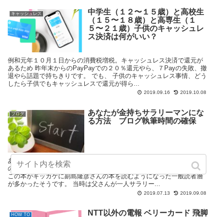
中学生（１２〜１５歳）と高校生
キャッシュレス
（１５〜１８歳）と高専生（１
５〜２１歳）子供のキャッシュレ
ス決済は何がいい？
例和元年１０月１日からの消費税増税。キャッシュレス決済で還元が
あるため 昨年末からのPayPayでの２０％還元やら、７Payの失敗、撤
退やら話題で持ちきりです。 でも、 子供のキャッシュレス事情、どう
したら子供でもキャッシュレスで還元が得ら...
2019.09.16
2019.10.08
あなたが金持ちサラリーマンにな
ブログ
る方法 ブログ執筆時間の確保
あなたが金持ちサラリーマンになる方法 このタイトルの副島隆彦先生
の本、20歳頃に私が初めて購入した著者の本だったと記憶してます。
この本がキッカケに副島隆彦さんの本を読むようになった一般読者層
が多かったそうです。 当時は父さんが一人サラリー...
2019.07.13
2019.09.08
NTT以外の電報 ベリーカード 飛脚
HOW TO