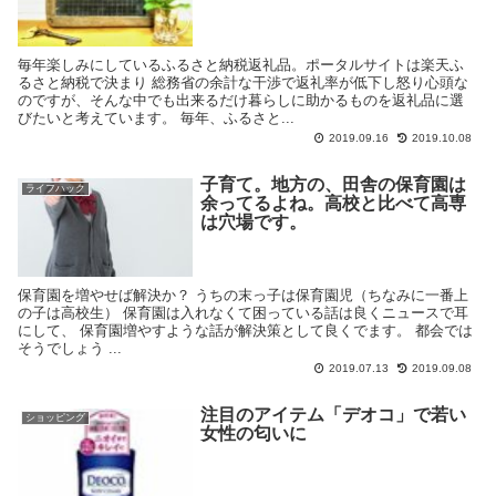
毎年楽しみにしているふるさと納税返礼品。ポータルサイトは楽天ふ
るさと納税で決まり 総務省の余計な干渉で返礼率が低下し怒り心頭な
のですが、そんな中でも出来るだけ暮らしに助かるものを返礼品に選
びたいと考えています。 毎年、ふるさと...
2019.09.16
2019.10.08
子育て。地方の、田舎の保育園は
ライフハック
余ってるよね。高校と比べて高専
は穴場です。
保育園を増やせば解決か？ うちの末っ子は保育園児（ちなみに一番上
の子は高校生） 保育園は入れなくて困っている話は良くニュースで耳
にして、 保育園増やすような話が解決策として良くでます。 都会では
そうでしょう ...
2019.07.13
2019.09.08
注目のアイテム「デオコ」で若い
ショッピング
女性の匂いに