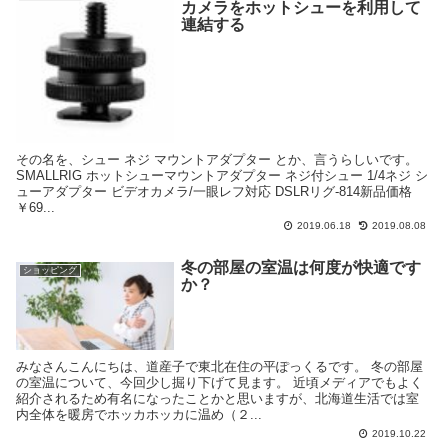
カメラをホットシューを利用して
連結する
その名を、シュー ネジ マウントアダプター とか、言うらしいです。
SMALLRIG ホットシューマウントアダプター ネジ付シュー 1/4ネジ シ
ューアダプター ビデオカメラ/一眼レフ対応 DSLRリグ-814新品価格
￥69...
2019.06.18
2019.08.08
冬の部屋の室温は何度が快適です
ショッピング
か？
みなさんこんにちは、道産子で東北在住の平ぽっくるです。 冬の部屋
の室温について、今回少し掘り下げて見ます。 近頃メディアでもよく
紹介されるため有名になったことかと思いますが、北海道生活では室
内全体を暖房でホッカホッカに温め（２...
2019.10.22