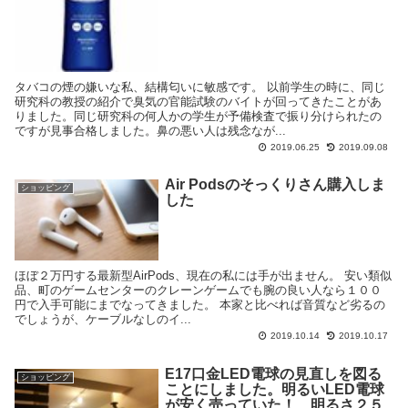
タバコの煙の嫌いな私、結構匂いに敏感です。 以前学生の時に、同じ
研究科の教授の紹介で臭気の官能試験のバイトが回ってきたことがあ
りました。同じ研究科の何人かの学生が予備検査で振り分けられたの
ですが見事合格しました。鼻の悪い人は残念なが...
2019.06.25
2019.09.08
Air Podsのそっくりさん購入しま
ショッピング
した
ほぼ２万円する最新型AirPods、現在の私には手が出ません。 安い類似
品、町のゲームセンターのクレーンゲームでも腕の良い人なら１００
円で入手可能にまでなってきました。 本家と比べれば音質など劣るの
でしょうが、ケーブルなしのイ...
2019.10.14
2019.10.17
E17口金LED電球の見直しを図る
ショッピング
ことにしました。明るいLED電球
が安く売っていた！ 明るさ２５