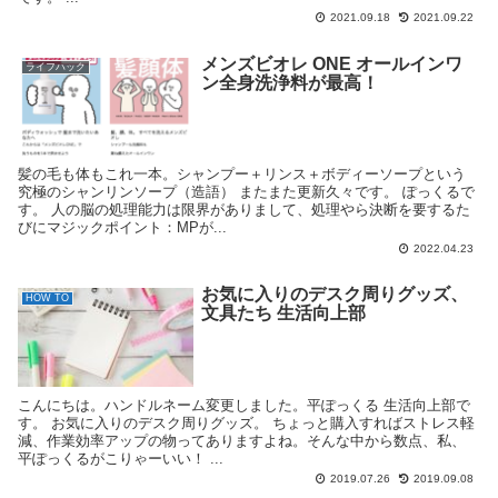
2021.09.18
2021.09.22
メンズビオレ ONE オールインワ
ライフハック
ン全身洗浄料が最高！
髪の毛も体もこれ一本。シャンプー＋リンス＋ボディーソープという
究極のシャンリンソープ（造語） またまた更新久々です。 ぽっくるで
す。 人の脳の処理能力は限界がありまして、処理やら決断を要するた
びにマジックポイント：MPが...
2022.04.23
お気に入りのデスク周りグッズ、
HOW TO
文具たち 生活向上部
こんにちは。ハンドルネーム変更しました。平ぽっくる 生活向上部で
す。 お気に入りのデスク周りグッズ。 ちょっと購入すればストレス軽
減、作業効率アップの物ってありますよね。そんな中から数点、私、
平ぽっくるがこりゃーいい！ ...
2019.07.26
2019.09.08