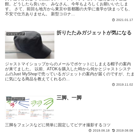
館。どうしたら良いか。 みなさん、今年もよろしくお願いいたしま
す。 さて、前回も地方から東京や首都圏の大学に進学が決まっても、
不安で仕方ありません。 新型コロナ...
2021.01.17
折りたたみガジェットが気になる
ショッピング
ジャストマイショップからのメールでポケットにしまえる帽子の案内
が来てました。 以前、ATOKを購入した時から何かとジャストシステ
ムのJust MyShopで売っているガジェットの案内が届くのですが、たま
に気になる商品を教えてくれるの...
2019.11.02
三脚、一脚
ライフハック
三脚をフェンスなどに簡単に固定してビデオ撮影するコツ
2019.06.18
2019.08.08