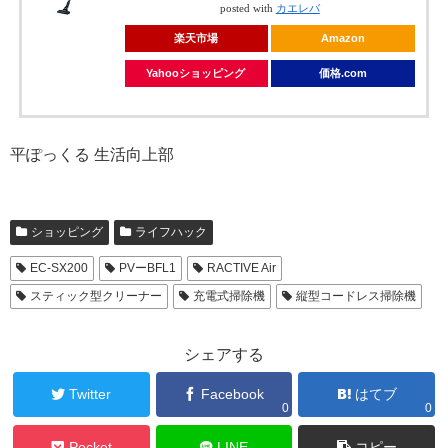
posted with
カエレバ
楽天市場
Amazon
Yahooショッピング
価格.com
平ぽっくる 生活向上部
ショッピング
ライフハック
EC-SX200
PVーBFL1
RACTIVE Air
スティック型クリーナー
充電式掃除機
縦型コードレス掃除機
シェアする
Twitter
Facebook
はてブ
0
0
Pocket
LINE
コピー