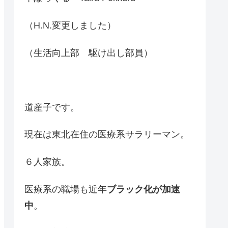
（H.N.変更しました）
（生活向上部 駆け出し部員）
道産子です。
現在は東北在住の医療系サラリーマン。
６人家族。
医療系の職場も近年
ブラック化が加速
中
。