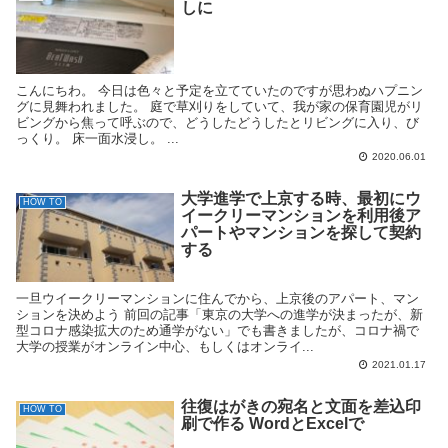
しに
こんにちわ。 今日は色々と予定を立てていたのですが思わぬハプニン
グに見舞われました。 庭で草刈りをしていて、我が家の保育園児がリ
ビングから焦って呼ぶので、どうしたどうしたとリビングに入り、び
っくり。 床一面水浸し。 ...
2020.06.01
大学進学で上京する時、最初にウ
HOW TO
イークリーマンションを利用後ア
パートやマンションを探して契約
する
一旦ウイークリーマンションに住んでから、上京後のアパート、マン
ションを決めよう 前回の記事「東京の大学への進学が決まったが、新
型コロナ感染拡大のため通学がない」でも書きましたが、コロナ禍で
大学の授業がオンライン中心、もしくはオンライ...
2021.01.17
往復はがきの宛名と文面を差込印
HOW TO
刷で作る WordとExcelで