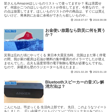
皆さんもAmazonほしいものリストって使ってますか？ 私は意図せ
ず、何故か二つのほしいものリストが存在してます。今更なので、そ
の点は放置してます。ほしいものリストの中の商品は、すぐには買え
ないけど、将来的にお金に余裕ができたら欲しいものや...
2019.07.07
2019.09.08
お金使い放題なら防災に何を買う
HOW TO
か？
災害は忘れた頃にやってくる 東日本大震災当時、北国はまだ寒く停電
の間、我が家の暖房は石油が燃料の集中暖房のボイラーでしたが使え
ませんでした。点火も温度管理の電子制御も電気が必要なんですね。
なので、床暖房も壁のラジエーターも冷えたまま...
2021.02.28
2023.01.19
Bluetoothスピーカーの音ズレ解
HOW TO
消方法は？
こんにちは。平ぽっくる 生活向上部です。 先日、このようなツイート
をしました。 広い会場でノートパソコンにプロジェクターをつない