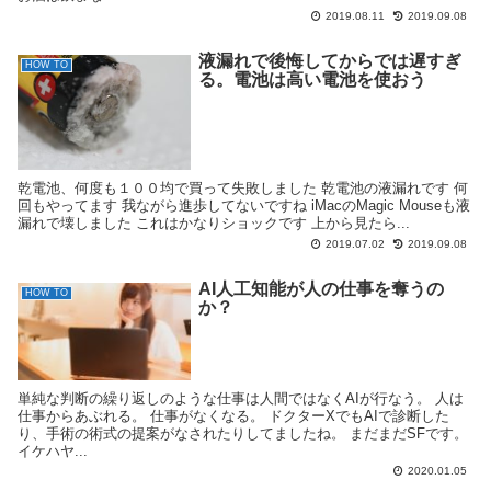
2019.08.11
2019.09.08
液漏れで後悔してからでは遅すぎ
HOW TO
る。電池は高い電池を使おう
乾電池、何度も１００均で買って失敗しました 乾電池の液漏れです 何
回もやってます 我ながら進歩してないですね iMacのMagic Mouseも液
漏れで壊しました これはかなりショックです 上から見たら...
2019.07.02
2019.09.08
AI人工知能が人の仕事を奪うの
HOW TO
か？
単純な判断の繰り返しのような仕事は人間ではなくAIが行なう。 人は
仕事からあぶれる。 仕事がなくなる。 ドクターXでもAIで診断した
り、手術の術式の提案がなされたりしてましたね。 まだまだSFです。
イケハヤ...
2020.01.05