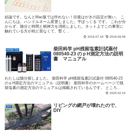
結論です。なんとMac版では作れない！往復はがきの設定が無い。 こ
んにちは。ハンドルネーム変更しました。平ぽっくる です。 これが分
からず、随分と時間と精神力を消耗しました。ネット上でこの事実に
触れている方が殆ど居なくて、暫く...
2019.07.18
2019.09.08
柴田科学 pH残留塩素計試薬付
HOW TO
080540-23 のｐH測定方法の説明
書 マニュアル
わたしは随分探しました。 柴田科学 pH残留塩素計試薬付 080540-23
のｐH測定方法のマニュアル（説明書） 柴田科学のホームページで残
留塩素の測定方法のマニュアルは掲載されているんです。 ところ...
2020.02.10
リビングの網戸が壊れたので、
DIY
DIY