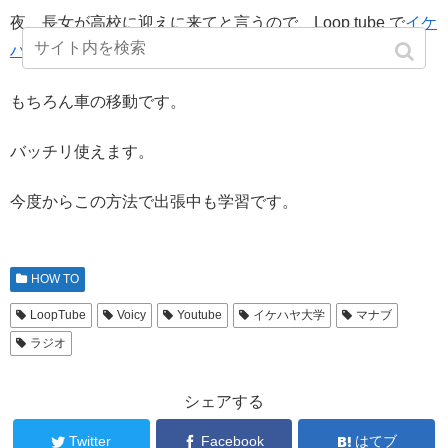
夜、長女が高校に迎えに来てと言うので、Loop tube で
イケ
ハヤ大学
を音だけかけながら連続再生しました。
もちろん車の移動です。
バッチリ使えます。
今度からこの方法で出張中も学習です。
HOW TO
LoopTube
Voicy
Youtube
イケハヤ大学
マナブ
ラジオ
シェアする
Twitter
Facebook
はてブ