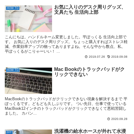
お気に入りのデスク周りグッズ、
HOW TO
文具たち 生活向上部
こんにちは。ハンドルネーム変更しました。平ぽっくる 生活向上部で
す。 お気に入りのデスク周りグッズ。 ちょっと購入すればストレス軽
減、作業効率アップの物ってありますよね。そんな中から数点、私、
平ぽっくるがこりゃーいい！ ...
2019.07.26
2019.09.08
Mac Bookのトラックパッドがク
HOW TO
リックできない
MacBookのトラックパッドがクリックできない現象を解決するまで 平
ぽっくるです。どもども久しぶりです。 つい先日、仕事で使っている
MacBook12インチのトラックパッドがクリックできなくて悪戦苦闘し
ました。 カバン...
2020.09.28
洗濯機の給水ホースが外れて水浸
DIY