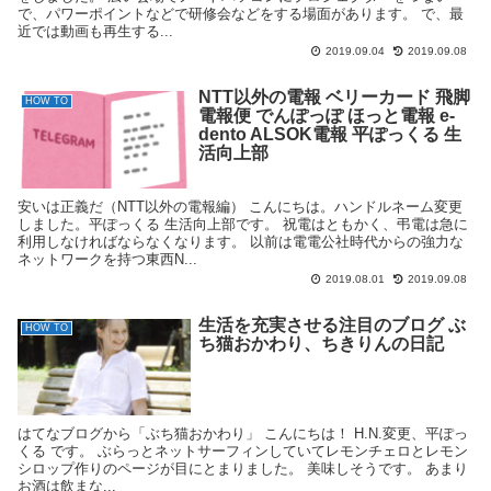
で、パワーポイントなどで研修会などをする場面があります。 で、最
近では動画も再生する...
2019.09.04
2019.09.08
NTT以外の電報 ベリーカード 飛脚
HOW TO
電報便 でんぽっぽ ほっと電報 e-
dento ALSOK電報 平ぽっくる 生
活向上部
安いは正義だ（NTT以外の電報編） こんにちは。ハンドルネーム変更
しました。平ぽっくる 生活向上部です。 祝電はともかく、弔電は急に
利用しなければならなくなります。 以前は電電公社時代からの強力な
ネットワークを持つ東西N...
2019.08.01
2019.09.08
生活を充実させる注目のブログ ぶ
HOW TO
ち猫おかわり、ちきりんの日記
はてなブログから「ぶち猫おかわり」 こんにちは！ H.N.変更、平ぽっ
くる です。 ぶらっとネットサーフィンしていてレモンチェロとレモン
シロップ作りのページが目にとまりました。 美味しそうです。 あまり
お酒は飲まな...