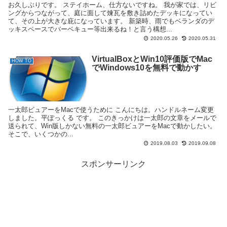
お久しぶりです。 ステイホーム、仕方ないですね。 我が家では、リビ
ングからつながって、庭に面して煉瓦を敷き詰めたデッキになってい
て、その上が大きな庇になっています。 新築時、雨でもベランダのデ
ッキスペースでバーベキュー等出来るね！と言う構想...
2020.05.26
2020.05.31
VirtualBoxとWin10評価版でMac
HOW TO
でWindows10を無料で動かす
一太郎ビュアーをMacで使うために こんにちは。ハンドルネーム変更
しました。平ぽっくる です。 このきっかけは一太郎の文章をメールで
送られて、Win版しかない無料の一太郎ビュアーをMacで動かしたい。
そこで、いくつかの...
2019.08.03
2019.09.08
スポンサーリンク