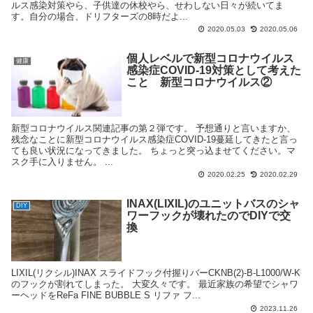
ルス感染対策やら、子供達の休校やら、せわしない日々が続いてま
す。自分の場合、ドリフターズの8時だよ...
2020.05.03
2020.05.06
個人レベルで新型コロナウイルス
健康
感染症COVID-19対策として考えた
こと 新型コロナウイルス②
新型コロナウイルス関連記事の第２弾です。 予想通りと言いますか、
残念なことに新型コロナウイルス感染症COVID-19蔓延してきたと言っ
ても良い状況になってきました。 ちょっと突っ込ませてください。マ
スク手に入りません。 ...
2020.02.25
2020.02.29
INAX(LIXIL)のユニットバスのシャ
DIY
ワーフックが壊れたのでDIYで交
換
LIXIL(リクシル)INAX スライドフック付握りバーCKNB(2)-B-L1000/W-K
のフックが割れてしまった。 大変久々です。 最近家族の希望でシャワ
ーヘッドをReFa FINE BUBBLE S リファ フ...
2023.11.26