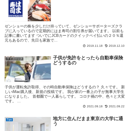
ゼンショーの株を少しだけ持っていて、ゼンショーサポーターズクラ
ブに入っているので定期的にはま寿司の割引券が届いてます。 以前も
記事に書いてます ついでにJCBカードのクイックペイ払いの２０％還
元もあるので、先日も家族で...
2019.11.18
2019.12.10
子供が免許をとったら自動車保険
ライフハック
どうするの
子供が運転免許取得、その時自動車保険はどうするの？ 久々です。 新
しいiMac購入後、新規の投稿です。 我が家の一番上の子が無事大学生
になりました。 首都圏で一人暮らしです。 コロナ禍の中、色々と大変
です。 ...
2021.09.18
2021.09.22
地方に住んだまま東京の大学に通
Tips
う