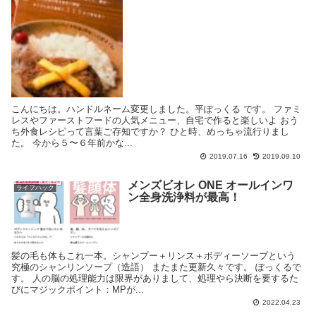
こんにちは。ハンドルネーム変更しました。平ぽっくる です。 ファミ
レスやファーストフードの人気メニュー、自宅で作ると楽しいよ おう
ち外食レシピって言葉ご存知ですか？ ひと時、めっちゃ流行りまし
た。 今から５〜６年前かな...
2019.07.16
2019.09.10
メンズビオレ ONE オールインワ
ライフハック
ン全身洗浄料が最高！
髪の毛も体もこれ一本。シャンプー＋リンス＋ボディーソープという
究極のシャンリンソープ（造語） またまた更新久々です。 ぽっくるで
す。 人の脳の処理能力は限界がありまして、処理やら決断を要するた
びにマジックポイント：MPが...
2022.04.23