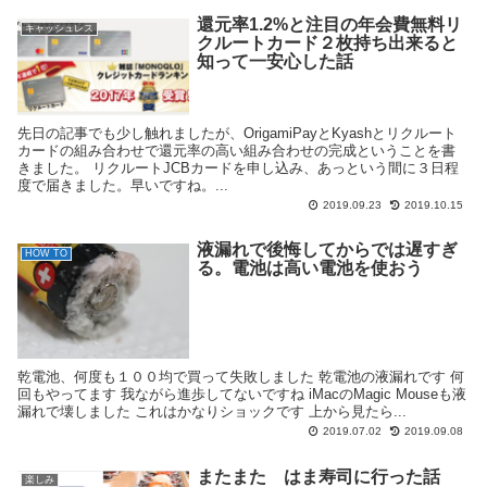
還元率1.2%と注目の年会費無料リ
キャッシュレス
クルートカード２枚持ち出来ると
知って一安心した話
先日の記事でも少し触れましたが、OrigamiPayとKyashとリクルート
カードの組み合わせで還元率の高い組み合わせの完成ということを書
きました。 リクルートJCBカードを申し込み、あっという間に３日程
度で届きました。早いですね。...
2019.09.23
2019.10.15
液漏れで後悔してからでは遅すぎ
HOW TO
る。電池は高い電池を使おう
乾電池、何度も１００均で買って失敗しました 乾電池の液漏れです 何
回もやってます 我ながら進歩してないですね iMacのMagic Mouseも液
漏れで壊しました これはかなりショックです 上から見たら...
2019.07.02
2019.09.08
またまた はま寿司に行った話
楽しみ