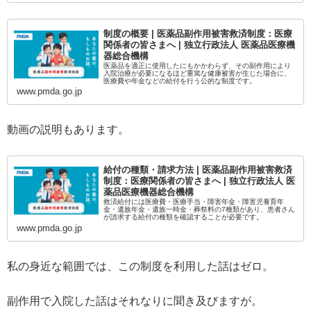
制度の概要 | 医薬品副作用被害救済制度：医療
関係者の皆さまへ | 独立行政法人 医薬品医療機
器総合機構
医薬品を適正に使用したにもかかわらず、その副作用により
入院治療が必要になるほど重篤な健康被害が生じた場合に、
医療費や年金などの給付を行う公的な制度です。
www.pmda.go.jp
動画の説明もあります。
給付の種類・請求方法 | 医薬品副作用被害救済
制度：医療関係者の皆さまへ | 独立行政法人 医
薬品医療機器総合機構
救済給付には医療費・医療手当・障害年金・障害児養育年
金・遺族年金・遺族一時金・葬祭料の7種類があり、患者さん
が請求する給付の種類を確認することが必要です。
www.pmda.go.jp
私の身近な範囲では、この制度を利用した話はゼロ。
副作用で入院した話はそれなりに聞き及びますが。