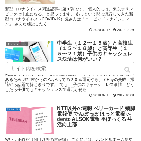
新型コロナウイルス関連記事の第１弾です。 個人的には、東京オリン
ピックは中止になる。と思ってます。 あっという間に流行してきた新
型コロナウイルス（COVID-19）読み方は「コービッド・ナインティー
ン」 みんな感染したく...
2020.02.15
2020.02.29
中学生（１２〜１５歳）と高校生
キャッシュレス
（１５〜１８歳）と高専生（１
５〜２１歳）子供のキャッシュレ
ス決済は何がいい？
例和元年１０月１日からの消費税増税。キャッシュレス決済で還元が
あるため 昨年末からのPayPayでの２０％還元やら、７Payの失敗、撤
退やら話題で持ちきりです。 でも、 子供のキャッシュレス事情、どう
したら子供でもキャッシュレスで還元が得ら...
2019.09.16
2019.10.08
NTT以外の電報 ベリーカード 飛脚
HOW TO
電報便 でんぽっぽ ほっと電報 e-
dento ALSOK電報 平ぽっくる 生
活向上部
安いは正義だ（NTT以外の電報編） こんにちは。ハンドルネーム変更