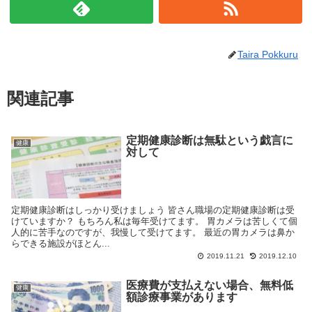
Taira Pokkuru
関連記事
定期健康診断は無駄という戯言に
健康
対して
定期健康診断はしっかり受けましょう 皆さん職場の定期健康診断は受
けていますか？ もちろん私は毎年受けてます。 胃カメラは苦しくて個
人的に苦手なのですが、我慢して受けてます。 最近の胃カメラは鼻か
らできる施設がほとん...
2019.11.21
2019.12.10
医療費が支払えない場合、無料低
健康
額診療事業があります