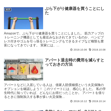
ぶら下がり健康器を買うことにし
健康
た
Amazonで、ぶら下がり健康器を買うことにしました。 筋力アップの
トレーニング機器としても最近みなおされてきているのか、ベンピプ
レス付きやゴムを引っ張るトレーニングもできるタイプなど種類も豊
富になってきています。 実家には、...
2019.10.06
2019.10.08
アパート退去時の費用を減らすと
ライフハック
っておきの方法
アパートなどに入居している人は、借家人賠償補償という火災保険の
オプションを確認しよう！ このツイートには、感心しました。 私の学
生時代に知っていれば、どんなにお得だったことか。 アパートを借り
るときに強制加入する事が多い火災保険...
2019.10.12
2019.10.14