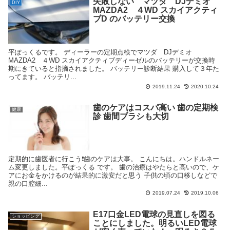
失敗しない マツダ DJデミオ
DIY
MAZDA2 ４WD スカイアクティ
ブD のバッテリー交換
平ぽっくるです。 ディーラーの定期点検でマツダ DJデミオ
MAZDA2 ４WD スカイアクティブディーゼルのバッテリーが交換時
期にきていると指摘されました。 バッテリー診断結果 購入して３年た
ってます。 バッテリ...
2019.11.24
2020.10.24
歯のケアはコスパ高い 歯の定期検
健康
診 歯間ブラシも大切
定期的に歯医者に行こう❗️歯のケアは大事。 こんにちは。ハンドルネー
ム変更しました。平ぽっくる です。 歯の治療はやたらと高いので、ケ
アにお金をかけるのが結果的に激安だと思う 子供の頃の口移しなどで
親の口腔細...
2019.07.24
2019.10.06
E17口金LED電球の見直しを図る
ショッピング
ことにしました。明るいLED電球