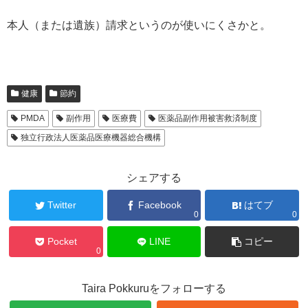
本人（または遺族）請求というのが使いにくさかと。
健康
節約
PMDA
副作用
医療費
医薬品副作用被害救済制度
独立行政法人医薬品医療機器総合機構
シェアする
Twitter
Facebook
はてブ
0
0
Pocket
LINE
コピー
0
Taira Pokkuruをフォローする