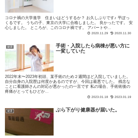
コロナ禍の大学進学 住まいはどうするか？ お久しぶりです♪ 平ぽっ
くるです。 うちの子、東京の大学に合格しました。 良かったです。 安
心しました。 ところが、このコロナ禍です。 アパートや...
2020.11.29
2020.11.30
手術・入院したら病棟が悪い方に
健康
一変していた
2022年末〜2023年初頭、某手術のため２週間ほど入院していました。
自分自身の入院歴は何度かあるのですが、今回は最悪でした。 残念な
ことに看護師さんの対応が悪かったの一言です 私の場合、手術術後の
疼痛がとってもひどか...
2023.01.18
2023.01.19
ぶら下がり健康器が届いた。
健康