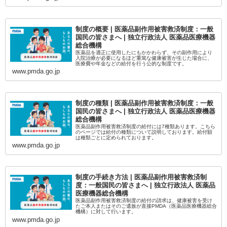
制度の概要 | 医薬品副作用被害救済制度：一般
国民の皆さまへ | 独立行政法人 医薬品医療機器
総合機構
医薬品を適正に使用したにもかかわらず、その副作用により
入院治療が必要になるほど重篤な健康被害が生じた場合に、
医療費や年金などの給付を行う公的な制度です。
www.pmda.go.jp
制度の種類 | 医薬品副作用被害救済制度：一般
国民の皆さまへ | 独立行政法人 医薬品医療機器
総合機構
医薬品副作用被害救済制度の給付には7種類あります。こちら
のページでは給付の種類について説明しております。給付額
は種類ごとに定められております。
www.pmda.go.jp
制度の手続き方法 | 医薬品副作用被害救済制
度：一般国民の皆さまへ | 独立行政法人 医薬品
医療機器総合機構
医薬品副作用被害救済制度の給付の請求は、健康被害を受け
たご本人またはそのご遺族が直接PMDA（医薬品医療機器総合
機構）に対して行います。
www.pmda.go.jp