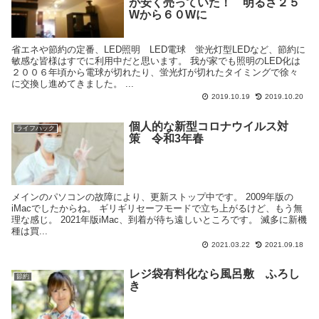
が安く売っていた！ 明るさ２５
Wから６０Wに
省エネや節約の定番、LED照明 LED電球 蛍光灯型LEDなど、節約に
敏感な皆様はすでに利用中だと思います。 我が家でも照明のLED化は
２００６年頃から電球が切れたり、蛍光灯が切れたタイミングで徐々
に交換し進めてきました。 ...
2019.10.19
2019.10.20
個人的な新型コロナウイルス対
ライフハック
策 令和3年春
メインのパソコンの故障により、更新ストップ中です。 2009年版の
iMacでしたからね。 ギリギリセーフモードで立ち上がるけど、もう無
理な感じ。 2021年版iMac、到着が待ち遠しいところです。 滅多に新機
種は買...
2021.03.22
2021.09.18
レジ袋有料化なら風呂敷 ふろし
節約
き