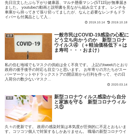
先日注文したぶら下がり健康器、マルチ懸垂マシン(ST115)が無事届き
ました。 youtubeの動画と説明書を見ながら組み立てます。 レンチを
車庫から持ってきて張り切ってましたが、なんと必要なレンチもドラ
イバーも付属品として入...
2019.10.14
2019.10.18
一般市民はCOVID-19感染の心配に
健康
どう立ち向かうのか 新型コロナ
ウイルス④ （＋軽油価格低下＋は
ま寿司・・・おまけ）
私の住む地域でもマスクの供給は全く不良です。 上記のtweetのとおり
政府の後手後手の対応も目立つと思います。 お年寄りの方たちがスー
パーマーケットやドラックストアの開店前から行列を作って、その日
入荷分の数少ないマスク...
2020.03.14
新型コロナウィルス感染から自分
健康
と家族を守る 新型コロナウィル
ス⑤
久々の更新です。 政府の感染対策は本気度が圧倒的に不足とおもいま
す。コツコツ個人で対策するしかありません。 職場の新型コロナウイ