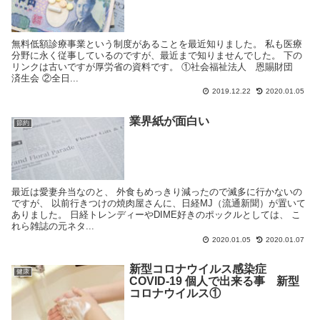
無料低額診療事業という制度があることを最近知りました。 私も医療
分野に永く従事しているのですが、最近まで知りませんでした。 下の
リンクは古いですが厚労省の資料です。 ①社会福祉法人 恩賜財団
済生会 ②全日...
2019.12.22
2020.01.05
業界紙が面白い
節約
最近は愛妻弁当なのと、 外食もめっきり減ったので滅多に行かないの
ですが、 以前行きつけの焼肉屋さんに、日経MJ（流通新聞）が置いて
ありました。 日経トレンディーやDIME好きのポックルとしては、 こ
れら雑誌の元ネタ...
2020.01.05
2020.01.07
新型コロナウイルス感染症
健康
COVID-19 個人で出来る事 新型
コロナウイルス①