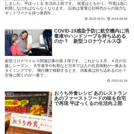
しました。平ぽっくる 生活向上部です。 祝電はともかく、弔電は急に
利用しなければならなくなります。 以前は電電公社時代からの強力な
ネットワークを持つ東西N...
2019.08.01
2019.09.08
COVID-19感染予防に航空機内に消
健康
毒液やハンドソープを持ち込める
のか？ 新型コロナウイルス③
新型コロナウイルス関連記事の第３弾です。 これから３月、４月の引
越しシーズン。 大学進学や転勤など日本では人の住居移動が一番ある
タイミングです。 飛行機で移動するとき、消毒液は持ち込めるのか？
空港に聞くのが一番で...
2020.02.29
おうち外食レシピ あのレストラン
節約
あのファーストフードの味を自宅
で再現 平ぽっくるの生活向上部