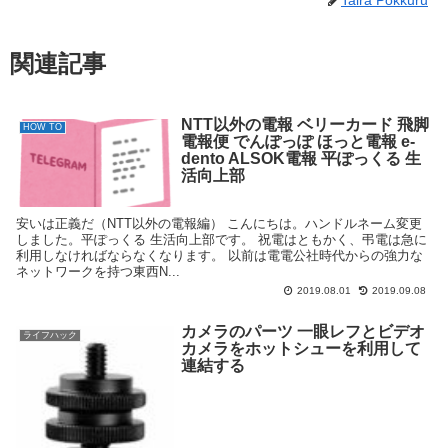
Taira Pokkuru
関連記事
NTT以外の電報 ベリーカード 飛脚
HOW TO
電報便 でんぽっぽ ほっと電報 e-
dento ALSOK電報 平ぽっくる 生
活向上部
安いは正義だ（NTT以外の電報編） こんにちは。ハンドルネーム変更
しました。平ぽっくる 生活向上部です。 祝電はともかく、弔電は急に
利用しなければならなくなります。 以前は電電公社時代からの強力な
ネットワークを持つ東西N...
2019.08.01
2019.09.08
カメラのパーツ 一眼レフとビデオ
ライフハック
カメラをホットシューを利用して
連結する