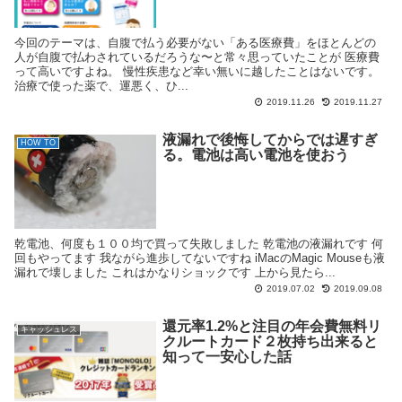
今回のテーマは、自腹で払う必要がない「ある医療費」をほとんどの
人が自腹で払わされているだろうな〜と常々思っていたことが 医療費
って高いですよね。 慢性疾患など幸い無いに越したことはないです。
治療で使った薬で、運悪く、ひ...
2019.11.26
2019.11.27
液漏れで後悔してからでは遅すぎ
HOW TO
る。電池は高い電池を使おう
乾電池、何度も１００均で買って失敗しました 乾電池の液漏れです 何
回もやってます 我ながら進歩してないですね iMacのMagic Mouseも液
漏れで壊しました これはかなりショックです 上から見たら...
2019.07.02
2019.09.08
還元率1.2%と注目の年会費無料リ
キャッシュレス
クルートカード２枚持ち出来ると
知って一安心した話