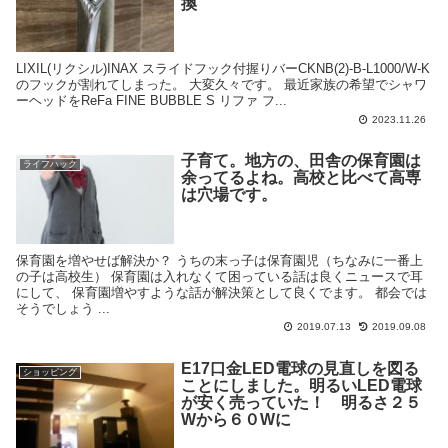
換
LIXIL(リクシル)INAX スライドフック付握りバーCKNB(2)-B-L1000/W-K
のフックが割れてしまった。 大変久々です。 最近家族の希望でシャワ
ーヘッドをReFa FINE BUBBLE S リファ フ...
2023.11.26
子育て。地方の、田舎の保育園は
ライフハック
余ってるよね。高校と比べて高専
は穴場です。
保育園を増やせば解決か？ うちの末っ子は保育園児（ちなみに一番上
の子は高校生） 保育園は入れなくて困っている話は良くニュースで耳
にして、 保育園増やすような話が解決策として良くでます。 都会では
そうでしょう ...
2019.07.13
2019.09.08
E17口金LED電球の見直しを図る
ショッピング
ことにしました。明るいLED電球
が安く売っていた！ 明るさ２５
Wから６０Wに