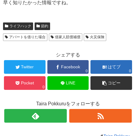
早く知りたかった情報ですね。
ライフハック
節約
アパートを借りた場合
借家人賠償補償
火災保険
シェアする
Twitter
Facebook
はてブ
0
0
Pocket
LINE
コピー
0
Taira Pokkuruをフォローする