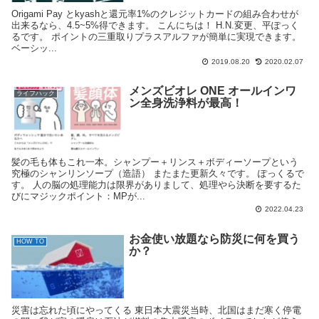
Origami Pay とkyashと還元率1%のクレジットカードの組み合わせが
出来るなら、4.5~5%得できます。 こんにちは！ H.N.変更、平ぽっく
るです。 ポイントの三重取りプラスアルファが簡単に実現できます。
ベーシッ...
2019.08.20
2020.02.07
メンズビオレ ONE オールインワ
ライフハック
ン全身洗浄料が最高！
髪の毛も体もこれ一本。シャンプー＋リンス＋ボディーソープという
究極のシャンリンソープ（造語） またまた更新久々です。 ぽっくるで
す。 人の脳の処理能力は限界がありまして、処理やら決断を要するた
びにマジックポイント：MPが...
2022.04.23
お金使い放題なら防災に何を買う
HOW TO
か？
災害は忘れた頃にやってくる 東日本大震災当時、北国はまだ寒く停電