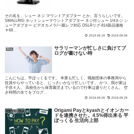
その名を、シュー ネジ マウントアダプター とか、言うらしいです。
SMALLRIG ホットシューマウントアダプター ネジ付シュー 1/4ネジ シ
ューアダプター ビデオカメラ/一眼レフ対応 DSLRリグ-814新品価格
￥69...
2019.06.18
2019.08.08
サラリーマンが忙しさに負けてブ
Blog
ログが書けない時
こんにちは。平ぽっくるです。 本業も忙しく、職能団体の事務局やら
役員やらやっていると、じっさいかなり忙しいです。 かつ、我が家は
子供４人。 高校生から保育園児までいるので行事は盛りだくさん。 空
き時間の全てをブログ...
2019.09.09
2019.09.29
Origami Payとkyashとイオンカー
ショッピング
ドを連携させた。4.5%得出来る 平
ぽっくる 生活向上部