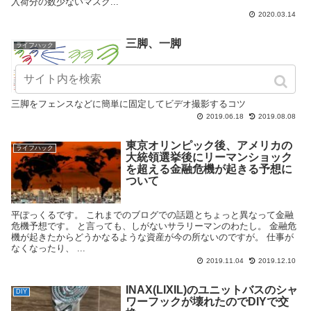
入荷分の数少ないマスク...
2020.03.14
三脚、一脚
ライフハック
三脚をフェンスなどに簡単に固定してビデオ撮影するコツ
2019.06.18
2019.08.08
東京オリンピック後、アメリカの
ライフハック
大統領選挙後にリーマンショック
を超える金融危機が起きる予想に
ついて
平ぽっくるです。 これまでのブログでの話題とちょっと異なって金融
危機予想です。 と言っても、しがないサラリーマンのわたし。 金融危
機が起きたからどうかなるような資産が今の所ないのですが。 仕事が
なくなったり、 ...
2019.11.04
2019.12.10
INAX(LIXIL)のユニットバスのシャ
DIY
ワーフックが壊れたのでDIYで交