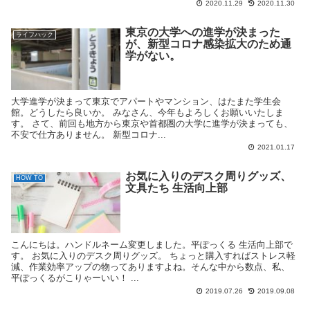
2020.11.29
2020.11.30
東京の大学への進学が決まった
ライフハック
が、新型コロナ感染拡大のため通
学がない。
大学進学が決まって東京でアパートやマンション、はたまた学生会
館。どうしたら良いか。 みなさん、今年もよろしくお願いいたしま
す。 さて、前回も地方から東京や首都圏の大学に進学が決まっても、
不安で仕方ありません。 新型コロナ...
2021.01.17
お気に入りのデスク周りグッズ、
HOW TO
文具たち 生活向上部
こんにちは。ハンドルネーム変更しました。平ぽっくる 生活向上部で
す。 お気に入りのデスク周りグッズ。 ちょっと購入すればストレス軽
減、作業効率アップの物ってありますよね。そんな中から数点、私、
平ぽっくるがこりゃーいい！ ...
2019.07.26
2019.09.08