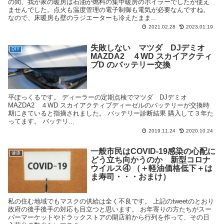
の間、我が家の暖房は石油が燃料の集中暖房のボイラーでしたが使え
ませんでした。点火も温度管理の電子制御も電気が必要なんですね。
なので、床暖房も壁のラジエーターも冷えたまま...
2021.02.28
2023.01.19
失敗しない マツダ DJデミオ
DIY
MAZDA2 ４WD スカイアクティ
ブD のバッテリー交換
平ぽっくるです。 ディーラーの定期点検でマツダ DJデミオ
MAZDA2 ４WD スカイアクティブディーゼルのバッテリーが交換時
期にきていると指摘されました。 バッテリー診断結果 購入して３年た
ってます。 バッテリ...
2019.11.24
2020.10.24
一般市民はCOVID-19感染の心配に
健康
どう立ち向かうのか 新型コロナ
ウイルス④ （＋軽油価格低下＋は
ま寿司・・・おまけ）
私の住む地域でもマスクの供給は全く不良です。 上記のtweetのとおり
政府の後手後手の対応も目立つと思います。 お年寄りの方たちがスー
パーマーケットやドラックストアの開店前から行列を作って、その日