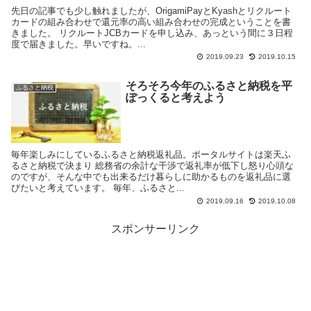
先日の記事でも少し触れましたが、OrigamiPayとKyashとリクルート
カードの組み合わせで還元率の高い組み合わせの完成ということを書
きました。 リクルートJCBカードを申し込み、あっという間に３日程
度で届きました。早いですね。...
2019.09.23
2019.10.15
そろそろ今年のふるさと納税を平
ふるさと納税
ぽっくると考えよう
毎年楽しみにしているふるさと納税返礼品。ポータルサイトは楽天ふ
るさと納税で決まり 総務省の余計な干渉で返礼率が低下し怒り心頭な
のですが、そんな中でも出来るだけ暮らしに助かるものを返礼品に選
びたいと考えています。 毎年、ふるさと...
2019.09.16
2019.10.08
スポンサーリンク