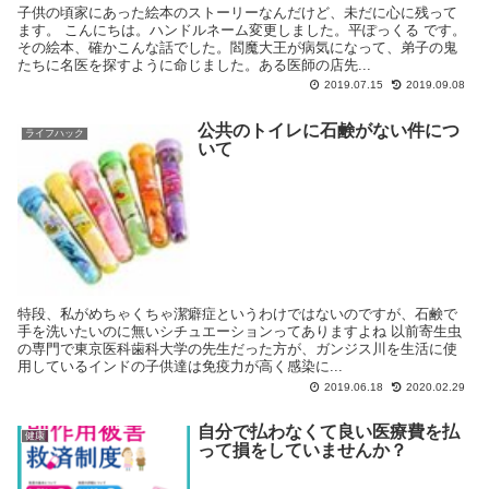
子供の頃家にあった絵本のストーリーなんだけど、未だに心に残って
ます。 こんにちは。ハンドルネーム変更しました。平ぽっくる です。
その絵本、確かこんな話でした。閻魔大王が病気になって、弟子の鬼
たちに名医を探すように命じました。ある医師の店先...
2019.07.15
2019.09.08
公共のトイレに石鹸がない件につ
ライフハック
いて
特段、私がめちゃくちゃ潔癖症というわけではないのですが、石鹸で
手を洗いたいのに無いシチュエーションってありますよね 以前寄生虫
の専門で東京医科歯科大学の先生だった方が、ガンジス川を生活に使
用しているインドの子供達は免疫力が高く感染に...
2019.06.18
2020.02.29
自分で払わなくて良い医療費を払
健康
って損をしていませんか？