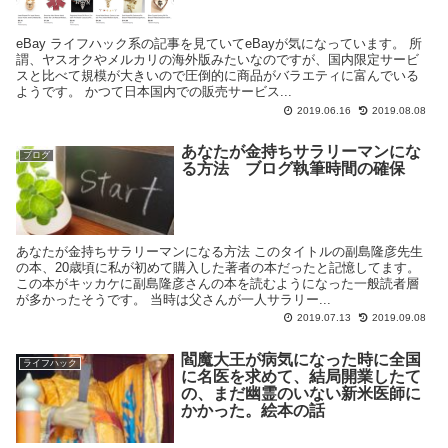
eBay ライフハック系の記事を見ていてeBayが気になっています。 所
謂、ヤスオクやメルカリの海外版みたいなのですが、国内限定サービ
スと比べて規模が大きいので圧倒的に商品がバラエティに富んでいる
ようです。 かつて日本国内での販売サービス...
2019.06.16
2019.08.08
あなたが金持ちサラリーマンにな
ブログ
る方法 ブログ執筆時間の確保
あなたが金持ちサラリーマンになる方法 このタイトルの副島隆彦先生
の本、20歳頃に私が初めて購入した著者の本だったと記憶してます。
この本がキッカケに副島隆彦さんの本を読むようになった一般読者層
が多かったそうです。 当時は父さんが一人サラリー...
2019.07.13
2019.09.08
閻魔大王が病気になった時に全国
ライフハック
に名医を求めて、結局開業したて
の、まだ幽霊のいない新米医師に
かかった。絵本の話