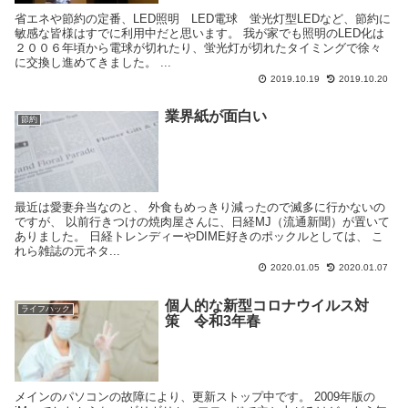
省エネや節約の定番、LED照明 LED電球 蛍光灯型LEDなど、節約に
敏感な皆様はすでに利用中だと思います。 我が家でも照明のLED化は
２００６年頃から電球が切れたり、蛍光灯が切れたタイミングで徐々
に交換し進めてきました。 ...
2019.10.19
2019.10.20
業界紙が面白い
節約
最近は愛妻弁当なのと、 外食もめっきり減ったので滅多に行かないの
ですが、 以前行きつけの焼肉屋さんに、日経MJ（流通新聞）が置いて
ありました。 日経トレンディーやDIME好きのポックルとしては、 こ
れら雑誌の元ネタ...
2020.01.05
2020.01.07
個人的な新型コロナウイルス対
ライフハック
策 令和3年春
メインのパソコンの故障により、更新ストップ中です。 2009年版の