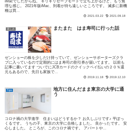
iMacでしたからね。 ギリギリセーフモードで立ち上がるけど、もう無
理な感じ。 2021年版iMac、到着が待ち遠しいところです。 滅多に新機
種は買...
2021.03.22
2021.09.18
またまた はま寿司に行った話
楽しみ
ゼンショーの株を少しだけ持っていて、ゼンショーサポーターズクラ
ブに入っているので定期的にはま寿司の割引券が届いてます。 以前も
記事に書いてます ついでにJCBカードのクイックペイ払いの２０％還
元もあるので、先日も家族で...
2019.11.18
2019.12.10
地方に住んだまま東京の大学に通
Tips
う
コロナ禍の大学進学 住まいはどうするか？ お久しぶりです♪ 平ぽっ
くるです。 うちの子、東京の大学に合格しました。 良かったです。 安
心しました。 ところが、このコロナ禍です。 アパートや...