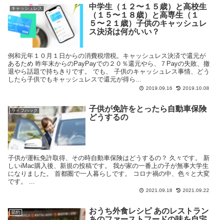
中学生（１２〜１５歳）と高校生
キャッシュレス
（１５〜１８歳）と高専生（１
５〜２１歳）子供のキャッシュレ
ス決済は何がいい？
例和元年１０月１日からの消費税増税。キャッシュレス決済で還元が
あるため 昨年末からのPayPayでの２０％還元やら、７Payの失敗、撤
退やら話題で持ちきりです。 でも、 子供のキャッシュレス事情、どう
したら子供でもキャッシュレスで還元が得ら...
2019.09.16
2019.10.08
子供が免許をとったら自動車保険
ライフハック
どうするの
子供が運転免許取得、その時自動車保険はどうするの？ 久々です。 新
しいiMac購入後、新規の投稿です。 我が家の一番上の子が無事大学生
になりました。 首都圏で一人暮らしです。 コロナ禍の中、色々と大変
です。 ...
2021.09.18
2021.09.22
おうち外食レシピ あのレストラン
節約
あのファーストフードの味を自宅