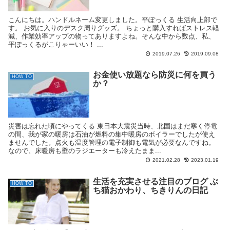
こんにちは。ハンドルネーム変更しました。平ぽっくる 生活向上部で
す。 お気に入りのデスク周りグッズ。 ちょっと購入すればストレス軽
減、作業効率アップの物ってありますよね。そんな中から数点、私、
平ぽっくるがこりゃーいい！ ...
2019.07.26
2019.09.08
お金使い放題なら防災に何を買う
HOW TO
か？
災害は忘れた頃にやってくる 東日本大震災当時、北国はまだ寒く停電
の間、我が家の暖房は石油が燃料の集中暖房のボイラーでしたが使え
ませんでした。点火も温度管理の電子制御も電気が必要なんですね。
なので、床暖房も壁のラジエーターも冷えたまま...
2021.02.28
2023.01.19
生活を充実させる注目のブログ ぶ
HOW TO
ち猫おかわり、ちきりんの日記