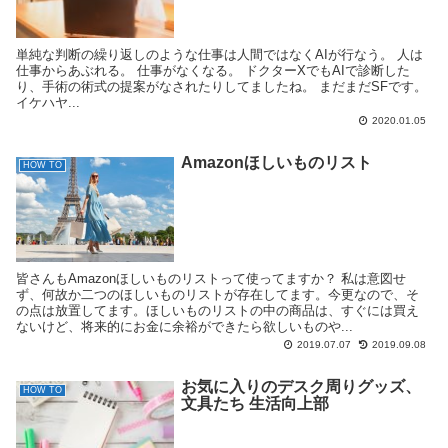
単純な判断の繰り返しのような仕事は人間ではなくAIが行なう。 人は
仕事からあぶれる。 仕事がなくなる。 ドクターXでもAIで診断した
り、手術の術式の提案がなされたりしてましたね。 まだまだSFです。
イケハヤ...
2020.01.05
Amazonほしいものリスト
HOW TO
皆さんもAmazonほしいものリストって使ってますか？ 私は意図せ
ず、何故か二つのほしいものリストが存在してます。今更なので、そ
の点は放置してます。ほしいものリストの中の商品は、すぐには買え
ないけど、将来的にお金に余裕ができたら欲しいものや...
2019.07.07
2019.09.08
お気に入りのデスク周りグッズ、
HOW TO
文具たち 生活向上部