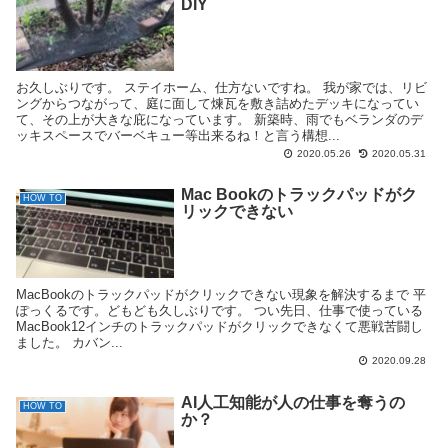
DIY
お久しぶりです。 ステイホーム、仕方ないですね。 我が家では、リビ
ングからつながって、庭に面して煉瓦を敷き詰めたデッキになってい
て、その上が大きな庇になっています。 新築時、雨でもベランダのデ
ッキスペースでバーベキュー等出来るね！と言う構想...
2020.05.26
2020.05.31
Mac Bookのトラックパッドがク
HOW TO
リックできない
MacBookのトラックパッドがクリックできない現象を解決するまで 平
ぽっくるです。どもども久しぶりです。 つい先日、仕事で使っている
MacBook12インチのトラックパッドがクリックできなくて悪戦苦闘し
ました。 カバン...
2020.09.28
AI人工知能が人の仕事を奪うの
HOW TO
か？