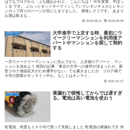
はてなブログから「ぶち猫おかわり」 こんにちは！ H.N.変更、平ぽっ
くる です。 ぶらっとネットサーフィンしていてレモンチェロとレモン
シロップ作りのページが目にとまりました。 美味しそうです。 あまり
お酒は飲まな...
2019.08.11
2019.09.08
大学進学で上京する時、最初にウ
HOW TO
イークリーマンションを利用後ア
パートやマンションを探して契約
する
一旦ウイークリーマンションに住んでから、上京後のアパート、マン
ションを決めよう 前回の記事「東京の大学への進学が決まったが、新
型コロナ感染拡大のため通学がない」でも書きましたが、コロナ禍で
大学の授業がオンライン中心、もしくはオンライ...
2021.01.17
液漏れで後悔してからでは遅すぎ
HOW TO
る。電池は高い電池を使おう
乾電池、何度も１００均で買って失敗しました 乾電池の液漏れです 何