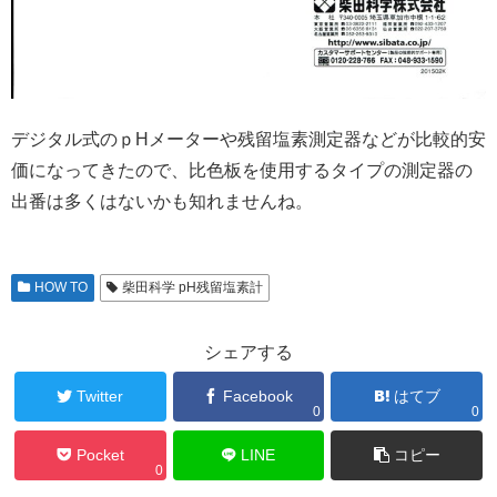
デジタル式のｐHメーターや残留塩素測定器などが比較的安
価になってきたので、比色板を使用するタイプの測定器の
出番は多くはないかも知れませんね。
HOW TO
柴田科学 pH残留塩素計
シェアする
Twitter
Facebook
はてブ
0
0
Pocket
LINE
コピー
0