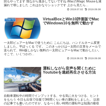
回もやってます 我ながら進歩してないですね iMacのMagic Mouseも液
漏れで壊しました これはかなりショックです 上から見たら...
2019.07.02
2019.09.08
VirtualBoxとWin10評価版でMac
HOW TO
でWindows10を無料で動かす
一太郎ビュアーをMacで使うために こんにちは。ハンドルネーム変更
しました。平ぽっくる です。 このきっかけは一太郎の文章をメールで
送られて、Win版しかない無料の一太郎ビュアーをMacで動かしたい。
そこで、いくつかの...
2019.08.03
2019.09.08
運転しながら音声を聞くために
HOW TO
Youtubeを連続再生させる方法
自動車運転中の時間でインプットする、やる気に火をつける、ヒント
をもらう 今日も出張で往復で3時間くらい車の運転をしました。 以前
の記事でも書いたのですが、なるべく長い時間の運転中は知識の吸収