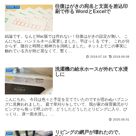
往復はがきの宛名と文面を差込印
HOW TO
刷で作る WordとExcelで
結論です。なんとMac版では作れない！往復はがきの設定が無い。 こ
んにちは。ハンドルネーム変更しました。平ぽっくる です。 これが分
からず、随分と時間と精神力を消耗しました。ネット上でこの事実に
触れている方が殆ど居なくて、暫く...
2019.07.18
2019.09.08
洗濯機の給水ホースが外れて水浸
DIY
しに
こんにちわ。 今日は色々と予定を立てていたのですが思わぬハプニン
グに見舞われました。 庭で草刈りをしていて、我が家の保育園児がリ
ビングから焦って呼ぶので、どうしたどうしたとリビングに入り、び
っくり。 床一面水浸し。 ...
2020.06.01
リビングの網戸が壊れたので、
DIY