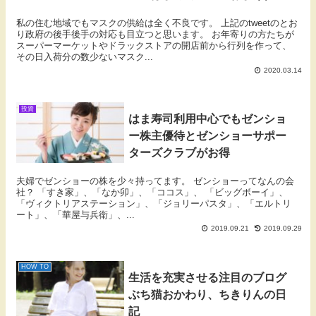
私の住む地域でもマスクの供給は全く不良です。 上記のtweetのとお
り政府の後手後手の対応も目立つと思います。 お年寄りの方たちが
スーパーマーケットやドラックストアの開店前から行列を作って、
その日入荷分の数少ないマスク...
2020.03.14
投資
はま寿司利用中心でもゼンショ
ー株主優待とゼンショーサポー
ターズクラブがお得
夫婦でゼンショーの株を少々持ってます。 ゼンショーってなんの会
社？ 「すき家」、「なか卯」、「ココス」、 「ビッグボーイ」、
「ヴィクトリアステーション」、「ジョリーパスタ」、「エルトリ
ート」、「華屋与兵衛」、...
2019.09.21
2019.09.29
HOW TO
生活を充実させる注目のブログ
ぶち猫おかわり、ちきりんの日
記