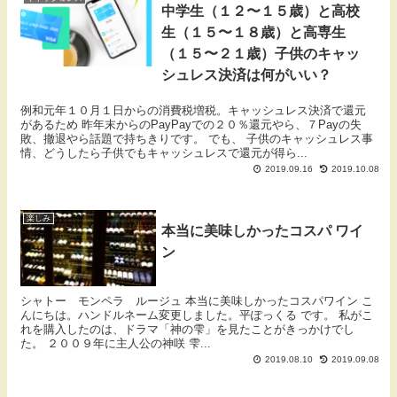
中学生（１２〜１５歳）と高校
生（１５〜１８歳）と高専生
（１５〜２１歳）子供のキャッ
シュレス決済は何がいい？
例和元年１０月１日からの消費税増税。キャッシュレス決済で還元
があるため 昨年末からのPayPayでの２０％還元やら、７Payの失
敗、撤退やら話題で持ちきりです。 でも、 子供のキャッシュレス事
情、どうしたら子供でもキャッシュレスで還元が得ら...
2019.09.16
2019.10.08
楽しみ
本当に美味しかったコスパ ワイ
ン
シャトー モンペラ ルージュ 本当に美味しかったコスパワイン こ
んにちは。ハンドルネーム変更しました。平ぽっくる です。 私がこ
れを購入したのは、ドラマ「神の雫」を見たことがきっかけでし
た。 ２００９年に主人公の神咲 雫...
2019.08.10
2019.09.08