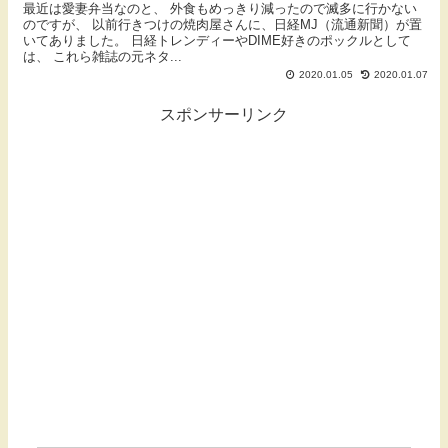
最近は愛妻弁当なのと、 外食もめっきり減ったので滅多に行かない
のですが、 以前行きつけの焼肉屋さんに、日経MJ（流通新聞）が置
いてありました。 日経トレンディーやDIME好きのポックルとして
は、 これら雑誌の元ネタ...
2020.01.05
2020.01.07
スポンサーリンク