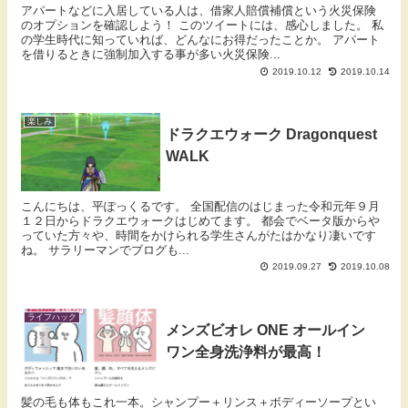
アパートなどに入居している人は、借家人賠償補償という火災保険
のオプションを確認しよう！ このツイートには、感心しました。 私
の学生時代に知っていれば、どんなにお得だったことか。 アパート
を借りるときに強制加入する事が多い火災保険...
2019.10.12
2019.10.14
楽しみ
ドラクエウォーク Dragonquest
WALK
こんにちは、平ぽっくるです。 全国配信のはじまった令和元年９月
１２日からドラクエウォークはじめてます。 都会でベータ版からや
っていた方々や、時間をかけられる学生さんがたはかなり凄いです
ね。 サラリーマンでブログも...
2019.09.27
2019.10.08
ライフハック
メンズビオレ ONE オールイン
ワン全身洗浄料が最高！
髪の毛も体もこれ一本。シャンプー＋リンス＋ボディーソープとい