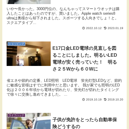
いや〜長かった。3000円位の、なんちゃってスマートウオッチは購
入したことはあったのですが、買いました。Apple watch series8
ultraは奥様から却下されました。スポーツする人向きでしょ！と。
スクエアタイプ...
2022.10.12
2023.01.19
ショッピング
E17口金LED電球の見直しを図
ることにしました。明るいLED
電球が安く売っていた！ 明る
さ２５Wから６０Wに
省エネや節約の定番、LED照明 LED電球 蛍光灯型LEDなど、節約
に敏感な皆様はすでに利用中だと思います。 我が家でも照明のLED
化は２００６年頃から電球が切れたり、蛍光灯が切れたタイミング
で徐々に交換し進めてきました。 ...
2019.10.19
2019.10.20
ライフハック
子供が免許をとったら自動車保
険どうするの