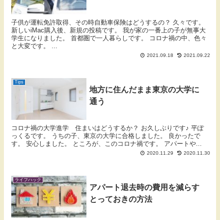
子供が運転免許取得、その時自動車保険はどうするの？ 久々です。
新しいiMac購入後、新規の投稿です。 我が家の一番上の子が無事大
学生になりました。 首都圏で一人暮らしです。 コロナ禍の中、色々
と大変です。 ...
2021.09.18
2021.09.22
Tips
地方に住んだまま東京の大学に
通う
コロナ禍の大学進学 住まいはどうするか？ お久しぶりです♪ 平ぽ
っくるです。 うちの子、東京の大学に合格しました。 良かったで
す。 安心しました。 ところが、このコロナ禍です。 アパートや...
2020.11.29
2020.11.30
ライフハック
アパート退去時の費用を減らす
とっておきの方法