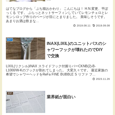
はてなブログから「ぶち猫おかわり」 こんにちは！ H.N.変更、平ぽ
っくる です。 ぶらっとネットサーフィンしていてレモンチェロとレ
モンシロップ作りのページが目にとまりました。 美味しそうです。
あまりお酒は飲まな...
2019.08.11
2019.09.08
DIY
INAX(LIXIL)のユニットバスのシ
ャワーフックが壊れたのでDIY
で交換
LIXIL(リクシル)INAX スライドフック付握りバーCKNB(2)-B-
L1000/W-Kのフックが割れてしまった。 大変久々です。 最近家族の
希望でシャワーヘッドをReFa FINE BUBBLE S リファ フ...
2023.11.26
節約
業界紙が面白い