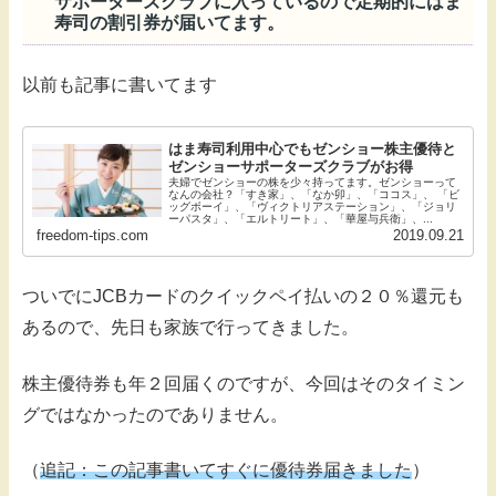
サポーターズクラブに入っているので定期的にはま
寿司の割引券が届いてます。
以前も記事に書いてます
はま寿司利用中心でもゼンショー株主優待と
ゼンショーサポーターズクラブがお得
夫婦でゼンショーの株を少々持ってます。ゼンショーって
なんの会社？「すき家」、「なか卯」、「ココス」、 「ビ
ッグボーイ」、「ヴィクトリアステーション」、「ジョリ
ーパスタ」、「エルトリート」、「華屋与兵衛」、...
freedom-tips.com
2019.09.21
ついでにJCBカードのクイックペイ払いの２０％還元も
あるので、先日も家族で行ってきました。
株主優待券も年２回届くのですが、今回はそのタイミン
グではなかったのでありません。
（
追記：この記事書いてすぐに優待券届きました
）