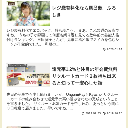
節約
レジ袋有料化なら風呂敷 ふろ
しき
レジ袋有料化でエコバック、持ち歩こう。 まあ、これ普通の反応で
すね。 うちの子が録画して何度も繰り返し見てる数年前の芸能人格
付けランキング。 三田寛子さんが、見事に風呂敷でスイカを包むシ
ーンが印象的でした。 和服の...
2020.01.14
キャッシュレス
還元率1.2%と注目の年会費無料
リクルートカード２枚持ち出来
ると知って一安心した話
先日の記事でも少し触れましたが、OrigamiPayとKyashとリクルー
トカードの組み合わせで還元率の高い組み合わせの完成ということ
を書きました。 リクルートJCBカードを申し込み、あっという間に
３日程度で届きました。早いですね。...
2019.09.23
2019.10.15