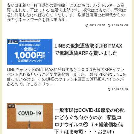
安いは正義だ（NTT以外の電報編） こんにちは。ハンドルネーム変
更しました。平ぽっくる 生活向上部です。 祝電はともかく、弔電は
急に利用しなければならなくなります。 以前は電電公社時代からの
強力なネットワークを持つ東西N...
2019.08.01
2019.09.08
楽しみ
LINEの仮想通貨取引所BITMAX
で仮想通貨XRPを貰いました
LINEウォレットのBITMAXに登録すると１０００円分のXRPがプレ
ゼントされるということで早速登録しました。 普段iPhoneでLINEを
使っているので、そのLINEのウォレット画面にBITMEXアイコンが
あるので、そこをクリッ...
2019.11.10
健康
一般市民はCOVID-19感染の心配
にどう立ち向かうのか 新型コ
ロナウイルス④ （＋軽油価格低
下＋はま寿司・・・おまけ）