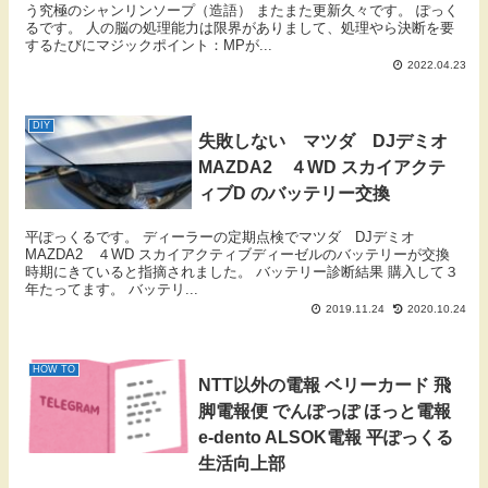
う究極のシャンリンソープ（造語） またまた更新久々です。 ぽっく
るです。 人の脳の処理能力は限界がありまして、処理やら決断を要
するたびにマジックポイント：MPが...
2022.04.23
DIY
失敗しない マツダ DJデミオ
MAZDA2 ４WD スカイアクテ
ィブD のバッテリー交換
平ぽっくるです。 ディーラーの定期点検でマツダ DJデミオ
MAZDA2 ４WD スカイアクティブディーゼルのバッテリーが交換
時期にきていると指摘されました。 バッテリー診断結果 購入して３
年たってます。 バッテリ...
2019.11.24
2020.10.24
HOW TO
NTT以外の電報 ベリーカード 飛
脚電報便 でんぽっぽ ほっと電報
e-dento ALSOK電報 平ぽっくる
生活向上部