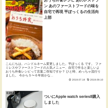
おうち外食レシピ あのレストラ
ン あのファーストフードの味を
自宅で再現 平ぽっくるの生活向
上部
こんにちは。ハンドルネーム変更しました。平ぽっくる です。 ファ
ミレスやファーストフードの人気メニュー、自宅で作ると楽しいよ
おうち外食レシピって言葉ご存知ですか？ ひと時、めっちゃ流行り
ました。 今から５〜６年前かな...
2019.07.16
2019.09.10
楽しみ
ついにApple watch series8購入
しました