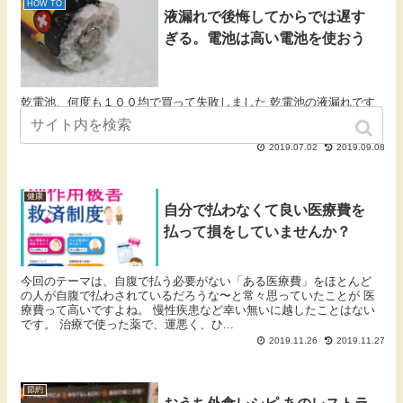
HOW TO
液漏れで後悔してからでは遅す
ぎる。電池は高い電池を使おう
乾電池、何度も１００均で買って失敗しました 乾電池の液漏れです
何回もやってます 我ながら進歩してないですね iMacのMagic Mouse
も液漏れで壊しました これはかなりショックです 上から見たら...
2019.07.02
2019.09.08
健康
自分で払わなくて良い医療費を
払って損をしていませんか？
今回のテーマは、自腹で払う必要がない「ある医療費」をほとんど
の人が自腹で払わされているだろうな〜と常々思っていたことが 医
療費って高いですよね。 慢性疾患など幸い無いに越したことはない
です。 治療で使った薬で、運悪く、ひ...
2019.11.26
2019.11.27
節約