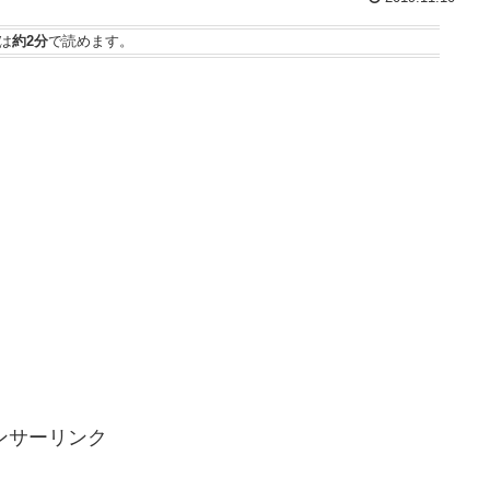
は
約2分
で読めます。
ンサーリンク