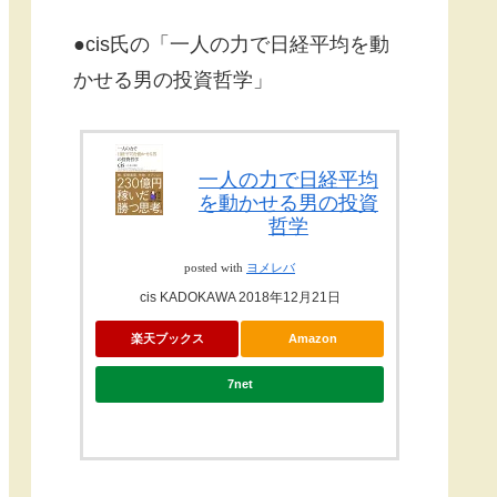
●cis氏の「一人の力で日経平均を動
かせる男の投資哲学」
一人の力で日経平均
を動かせる男の投資
哲学
posted with
ヨメレバ
cis KADOKAWA 2018年12月21日
楽天ブックス
Amazon
7net