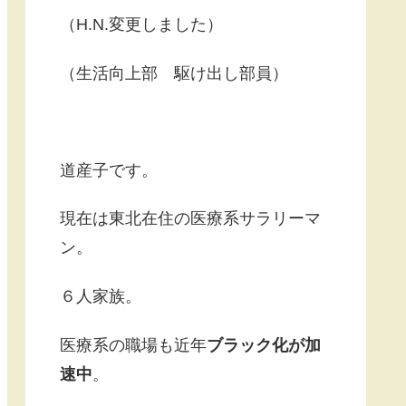
（H.N.変更しました）
（生活向上部 駆け出し部員）
道産子です。
現在は東北在住の医療系サラリーマ
ン。
６人家族。
医療系の職場も近年
ブラック化が加
速中
。