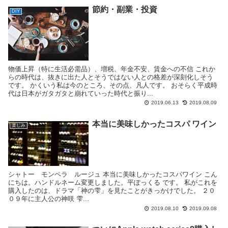
節約・副業・投資
DIY
物価上昇（特に生活必需品）、増税、年金不安、賃金への不信 これか
らの時代は、抜きに出た人とそうではない人との格差が深刻化しそう
です。 かくいう私は今のところ、その点、凡人です。 おそらく平成時
代は日本がガタガタと崩れていった時代と振り...
2019.06.13
2019.08.09
本当に美味しかったコスパ ワイン
楽しみ
シャトー モンペラ ルージュ 本当に美味しかったコスパワイン こん
にちは。ハンドルネーム変更しました。平ぽっくる です。 私がこれを
購入したのは、ドラマ「神の雫」を見たことがきっかけでした。 ２０
０９年に主人公の神咲 雫...
2019.08.10
2019.09.08