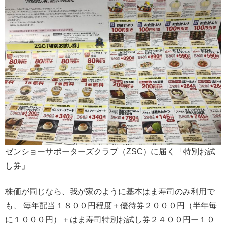
ゼンショーサポーターズクラブ（ZSC）に届く「特別お試
し券」
株価が同じなら、我が家のように基本はま寿司のみ利用で
も、 毎年配当１８００円程度＋優待券２０００円（半年毎
に１０００円）＋はま寿司特別お試し券２４００円ー１０