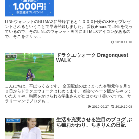
LINEウォレットのBITMAXに登録すると１０００円分のXRPがプレゼ
ントされるということで早速登録しました。 普段iPhoneでLINEを使っ
ているので、そのLINEのウォレット画面にBITMEXアイコンがあるの
で、そこをクリッ...
2019.11.10
ドラクエウォーク Dragonquest
楽しみ
WALK
こんにちは、平ぽっくるです。 全国配信のはじまった令和元年９月１
２日からドラクエウォークはじめてます。 都会でベータ版からやって
いた方々や、時間をかけられる学生さんがたはかなり凄いですね。 サ
ラリーマンでブログも...
2019.09.27
2019.10.08
生活を充実させる注目のブログ ぶ
HOW TO
ち猫おかわり、ちきりんの日記