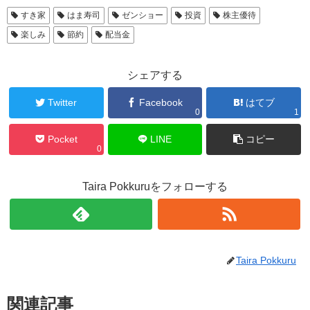
すき家
はま寿司
ゼンショー
投資
株主優待
楽しみ
節約
配当金
シェアする
Twitter
Facebook
はてブ
0
1
Pocket
LINE
コピー
0
Taira Pokkuruをフォローする
Taira Pokkuru
関連記事