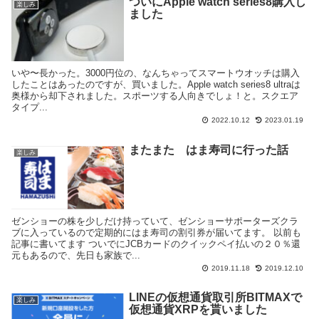
ついにApple watch series8購入し
楽しみ
ました
いや〜長かった。3000円位の、なんちゃってスマートウオッチは購入
したことはあったのですが、買いました。Apple watch series8 ultraは
奥様から却下されました。スポーツする人向きでしょ！と。スクエア
タイプ...
2022.10.12
2023.01.19
またまた はま寿司に行った話
楽しみ
ゼンショーの株を少しだけ持っていて、ゼンショーサポーターズクラ
ブに入っているので定期的にはま寿司の割引券が届いてます。 以前も
記事に書いてます ついでにJCBカードのクイックペイ払いの２０％還
元もあるので、先日も家族で...
2019.11.18
2019.12.10
LINEの仮想通貨取引所BITMAXで
楽しみ
仮想通貨XRPを貰いました