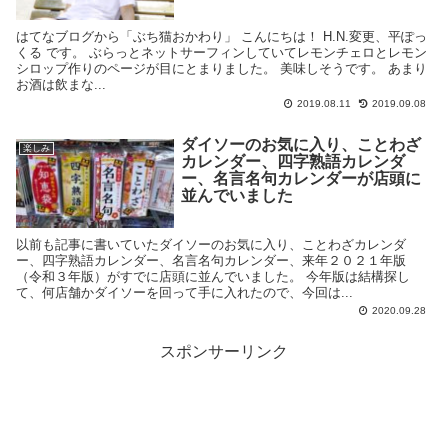
はてなブログから「ぶち猫おかわり」 こんにちは！ H.N.変更、平ぽっ
くる です。 ぶらっとネットサーフィンしていてレモンチェロとレモン
シロップ作りのページが目にとまりました。 美味しそうです。 あまり
お酒は飲まな...
2019.08.11
2019.09.08
ダイソーのお気に入り、ことわざ
楽しみ
カレンダー、四字熟語カレンダ
ー、名言名句カレンダーが店頭に
並んでいました
以前も記事に書いていたダイソーのお気に入り、ことわざカレンダ
ー、四字熟語カレンダー、名言名句カレンダー、来年２０２１年版
（令和３年版）がすでに店頭に並んでいました。 今年版は結構探し
て、何店舗かダイソーを回って手に入れたので、今回は...
2020.09.28
スポンサーリンク