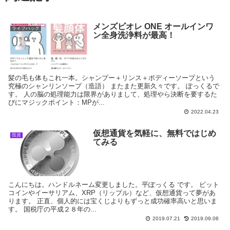
メンズビオレ ONE オールインワ
ライフハック
ン全身洗浄料が最高！
髪の毛も体もこれ一本。シャンプー＋リンス＋ボディーソープという
究極のシャンリンソープ（造語） またまた更新久々です。 ぽっくるで
す。 人の脳の処理能力は限界がありまして、処理やら決断を要するた
びにマジックポイント：MPが...
2022.04.23
仮想通貨を気軽に、無料ではじめ
投資
てみる
こんにちは。ハンドルネーム変更しました。平ぽっくる です。 ビット
コインやイーサリアム、XRP（リップル）など、仮想通貨って夢があ
ります。 正直、個人的には宝くじよりもずっと成功確率高いと思いま
す。 国税庁の平成２８年の...
2019.07.21
2019.09.08