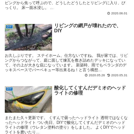
ビングから焦って呼ぶので、どうしたどうしたとリビングに入り、び
っくり。 床一面水浸し。 ...
2020.06.01
リビングの網戸が壊れたので、
DIY
DIY
お久しぶりです。 ステイホーム、仕方ないですね。 我が家では、リビ
ングからつながって、庭に面して煉瓦を敷き詰めたデッキになってい
て、その上が大きな庇になっています。 新築時、雨でもベランダのデ
ッキスペースでバーベキュー等出来るね！と言う構想...
2020.05.26
2020.05.31
酸化してくすんだデミオのヘッド
DIY
ライトの修理
またまた久々更新です。 くすんで曇ったヘッドライト 透明ではなくな
ったヘッドライト つい先日、DIYで酸化してくすんだデミオのヘッド
ライトの修理（ウレタン塗料の塗り）をしました。 よくDIYでヘッド
ライトを磨いたり...