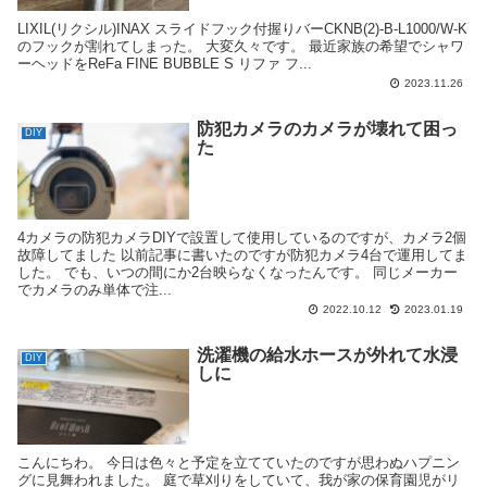
LIXIL(リクシル)INAX スライドフック付握りバーCKNB(2)-B-L1000/W-K
のフックが割れてしまった。 大変久々です。 最近家族の希望でシャワ
ーヘッドをReFa FINE BUBBLE S リファ フ...
2023.11.26
防犯カメラのカメラが壊れて困っ
DIY
た
4カメラの防犯カメラDIYで設置して使用しているのですが、カメラ2個
故障してました 以前記事に書いたのですが防犯カメラ4台で運用してま
した。 でも、いつの間にか2台映らなくなったんです。 同じメーカー
でカメラのみ単体で注...
2022.10.12
2023.01.19
洗濯機の給水ホースが外れて水浸
DIY
しに
こんにちわ。 今日は色々と予定を立てていたのですが思わぬハプニン
グに見舞われました。 庭で草刈りをしていて、我が家の保育園児がリ