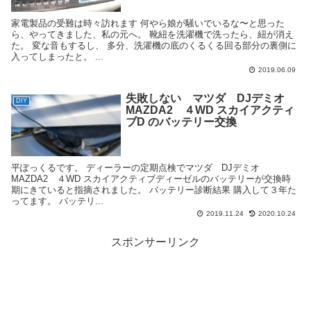
家電製品の受難は時々訪れます 何やら娘が騒いでいるな〜と思った
ら、やってきました、私の元へ。 靴紐を洗濯機で洗ったら、紐が消え
た。 変な音もするし、 多分、洗濯機の底のくるくる回る部分の裏側に
入ってしまったと。 ...
2019.06.09
失敗しない マツダ DJデミオ
DIY
MAZDA2 ４WD スカイアクティ
ブD のバッテリー交換
平ぽっくるです。 ディーラーの定期点検でマツダ DJデミオ
MAZDA2 ４WD スカイアクティブディーゼルのバッテリーが交換時
期にきていると指摘されました。 バッテリー診断結果 購入して３年た
ってます。 バッテリ...
2019.11.24
2020.10.24
スポンサーリンク