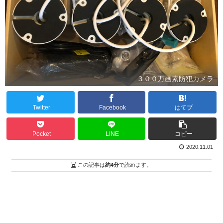
３００万画素防犯カメラ
Twitter
Facebook
はてブ
Pocket
LINE
コピー
2020.11.01
この記事は
約4分
で読めます。