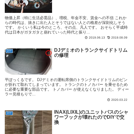
物価上昇（特に生活必需品）、増税、年金不安、賃金への不信 これか
らの時代は、抜きに出た人とそうではない人との格差が深刻化しそう
です。 かくいう私は今のところ、その点、凡人です。 おそらく平成時
代は日本がガタガタと崩れていった時代と振り...
2019.06.13
2019.08.09
DJデミオのトランクサイドトリム
DIY
の修理
平ぽっくるです。 DJデミオの運転席側のトランクサイドトリムのピン
が折れて取れてしまっています。 トランクのトノカバー を乗せるため
に必要な重要な部品です。 トノカバー が使えなくなりました。 ディー
ラー見積もりで...
2020.03.22
INAX(LIXIL)のユニットバスのシャ
DIY
ワーフックが壊れたのでDIYで交
換