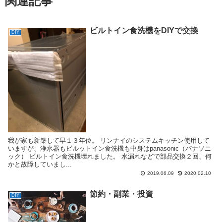
関連記事
ビルトイン食洗機をDIYで交換
DIY
我が家も新築して早１３年位。 リンナイのシステムキッチン使用して
いますが、浄水器もビルットイン食洗機も中身はpanasonic（パナソニ
ック） ビルトイン食洗機壊れました。 水漏れなどで部品交換２回、何
かと故障していまし...
2019.06.09
2020.02.10
節約・副業・投資
DIY