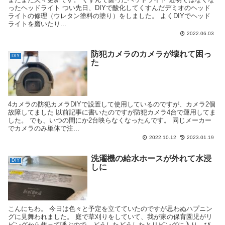
ったヘッドライト つい先日、DIYで酸化してくすんだデミオのヘッド
ライトの修理（ウレタン塗料の塗り）をしました。 よくDIYでヘッド
ライトを磨いたり...
2022.06.03
防犯カメラのカメラが壊れて困っ
DIY
た
4カメラの防犯カメラDIYで設置して使用しているのですが、カメラ2個
故障してました 以前記事に書いたのですが防犯カメラ4台で運用してま
した。 でも、いつの間にか2台映らなくなったんです。 同じメーカー
でカメラのみ単体で注...
2022.10.12
2023.01.19
洗濯機の給水ホースが外れて水浸
DIY
しに
こんにちわ。 今日は色々と予定を立てていたのですが思わぬハプニン
グに見舞われました。 庭で草刈りをしていて、我が家の保育園児がリ
ビングから焦って呼ぶので、どうしたどうしたとリビングに入り、び