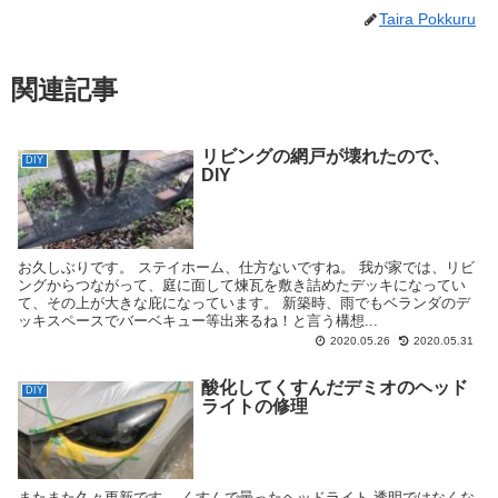
Taira Pokkuru
関連記事
リビングの網戸が壊れたので、
DIY
DIY
お久しぶりです。 ステイホーム、仕方ないですね。 我が家では、リビ
ングからつながって、庭に面して煉瓦を敷き詰めたデッキになってい
て、その上が大きな庇になっています。 新築時、雨でもベランダのデ
ッキスペースでバーベキュー等出来るね！と言う構想...
2020.05.26
2020.05.31
酸化してくすんだデミオのヘッド
DIY
ライトの修理
またまた久々更新です。 くすんで曇ったヘッドライト 透明ではなくな