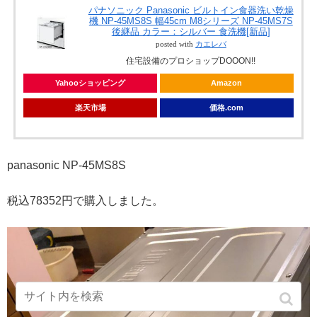
パナソニック Panasonic ビルトイン食器洗い乾燥
機 NP-45MS8S 幅45cm M8シリーズ NP-45MS7S
後継品 カラー：シルバー 食洗機[新品]
posted with
カエレバ
住宅設備のプロショップDOOON!!
Yahooショッピング
Amazon
楽天市場
価格.com
panasonic NP-45MS8S
税込78352円で購入しました。