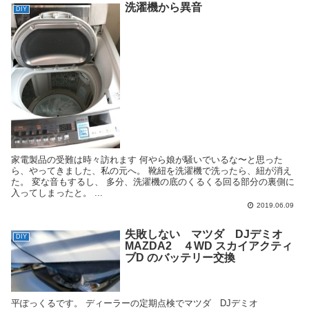
洗濯機から異音
DIY
家電製品の受難は時々訪れます 何やら娘が騒いでいるな〜と思った
ら、やってきました、私の元へ。 靴紐を洗濯機で洗ったら、紐が消え
た。 変な音もするし、 多分、洗濯機の底のくるくる回る部分の裏側に
入ってしまったと。 ...
2019.06.09
失敗しない マツダ DJデミオ
DIY
MAZDA2 ４WD スカイアクティ
ブD のバッテリー交換
平ぽっくるです。 ディーラーの定期点検でマツダ DJデミオ