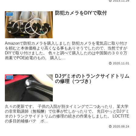
2023.11.26
防犯カメラをDIYで取付
DIY
Amazonで防犯カメラを購入しました 防犯カメラを電気店に取り付け
を頼むと本体価格より高くなる事もありそうでしたので、当然ですが
DIYで取り付けました。 色々と調べて購入したのは中国製の３００万
画素でPOE給電のもの。 購入し...
2020.11.01
DJデミオのトランクサイドトリム
DIY
の修理（つづき）
久々の更新です。 子供の入院が別タイミングで二つあったり、某大学
の非常勤講師（無報酬）で仕事が忙しかったりで。 先日やっとDJデミ
オのトランクサイドトリムの修理の続きの作業をしました。 LOCTITE
の多目的補修パテ ボ...
2020.08.24