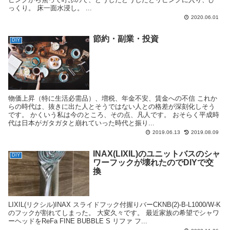
っくり。 床一面水浸し。 ...
2020.06.01
節約・副業・投資
DIY
物価上昇（特に生活必需品）、増税、年金不安、賃金への不信 これか
らの時代は、抜きに出た人とそうではない人との格差が深刻化しそう
です。 かくいう私は今のところ、その点、凡人です。 おそらく平成時
代は日本がガタガタと崩れていった時代と振り...
2019.06.13
2019.08.09
INAX(LIXIL)のユニットバスのシャ
DIY
ワーフックが壊れたのでDIYで交
換
LIXIL(リクシル)INAX スライドフック付握りバーCKNB(2)-B-L1000/W-K
のフックが割れてしまった。 大変久々です。 最近家族の希望でシャワ
ーヘッドをReFa FINE BUBBLE S リファ フ...