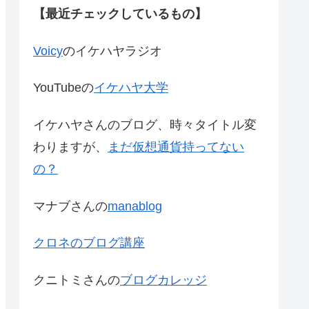
【最近チェックしているもの】
Voicy
のイケハヤラジオ
YouTubeの
イケハヤ大学
イケハヤさんのブログ、時々タイトル変
わりますが、
まだ仮想通貨持ってない
の？
マナブさんの
manablog
クロネのブログ講座
クニトミさんの
ブログカレッジ