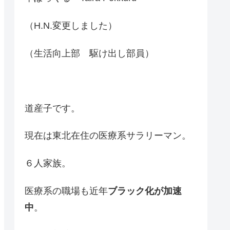
（H.N.変更しました）
（生活向上部 駆け出し部員）
道産子です。
現在は東北在住の医療系サラリーマン。
６人家族。
医療系の職場も近年
ブラック化が加速
中
。