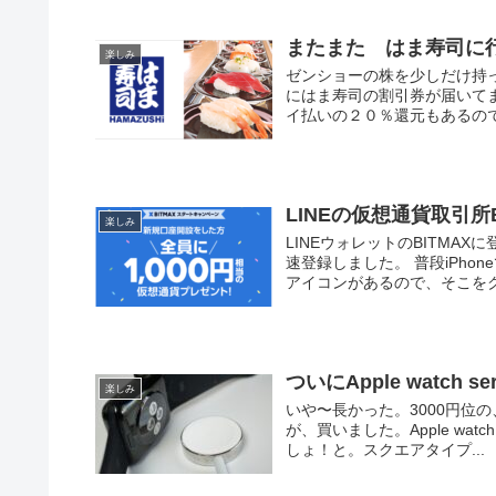
またまた はま寿司に
楽しみ
ゼンショーの株を少しだけ持
にはま寿司の割引券が届いてま
イ払いの２０％還元もあるので
LINEの仮想通貨取引所
楽しみ
LINEウォレットのBITMA
速登録しました。 普段iPhon
アイコンがあるので、そこをクリ
ついにApple watch 
楽しみ
いや〜長かった。3000円位
が、買いました。Apple wat
しょ！と。スクエアタイプ...