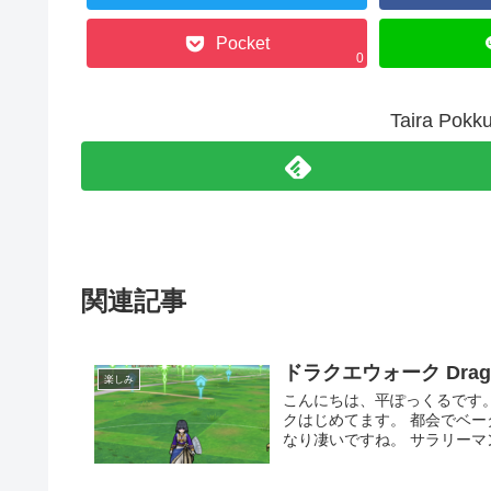
Pocket
0
Taira P
関連記事
ドラクエウォーク Drago
楽しみ
こんにちは、平ぽっくるです
クはじめてます。 都会でベ
なり凄いですね。 サラリーマン