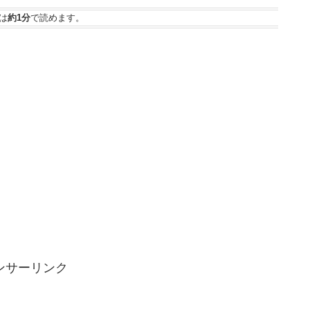
は
約1分
で読めます。
ンサーリンク