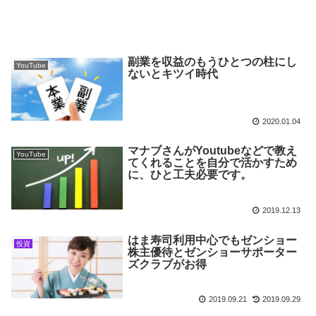
副業を収益のもうひとつの柱にし
YouTube
ないとキツイ時代
2020.01.04
マナブさんがYoutubeなどで教え
YouTube
てくれることを自分で活かすため
に、ひと工夫必要です。
2019.12.13
はま寿司利用中心でもゼンショー
投資
株主優待とゼンショーサポーター
ズクラブがお得
2019.09.21
2019.09.29