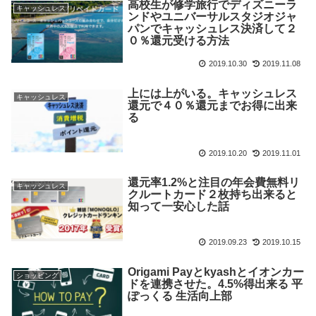
高校生が修学旅行でディズニーラ
キャッシュレス
ンドやユニバーサルスタジオジャ
パンでキャッシュレス決済して２
０％還元受ける方法
2019.10.30
2019.11.08
上には上がいる。キャッシュレス
キャッシュレス
還元で４０％還元までお得に出来
る
2019.10.20
2019.11.01
還元率1.2%と注目の年会費無料リ
キャッシュレス
クルートカード２枚持ち出来ると
知って一安心した話
2019.09.23
2019.10.15
Origami Payとkyashとイオンカー
ショッピング
ドを連携させた。4.5%得出来る 平
ぽっくる 生活向上部