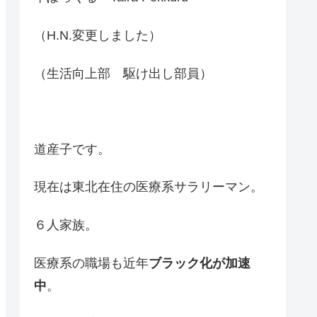
（H.N.変更しました）
（生活向上部 駆け出し部員）
道産子です。
現在は東北在住の医療系サラリーマン。
６人家族。
医療系の職場も近年
ブラック化が加速
中
。