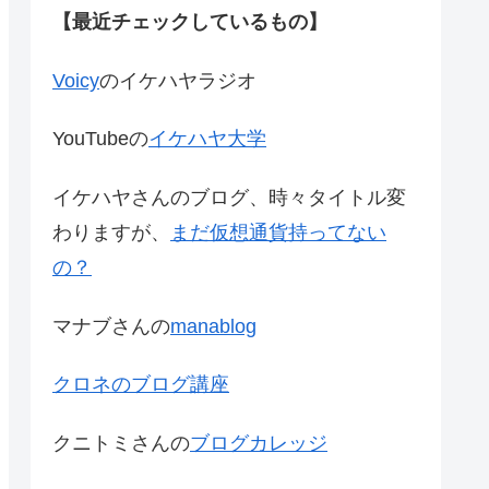
【最近チェックしているもの】
Voicy
のイケハヤラジオ
YouTubeの
イケハヤ大学
イケハヤさんのブログ、時々タイトル変
わりますが、
まだ仮想通貨持ってない
の？
マナブさんの
manablog
クロネのブログ講座
クニトミさんの
ブログカレッジ