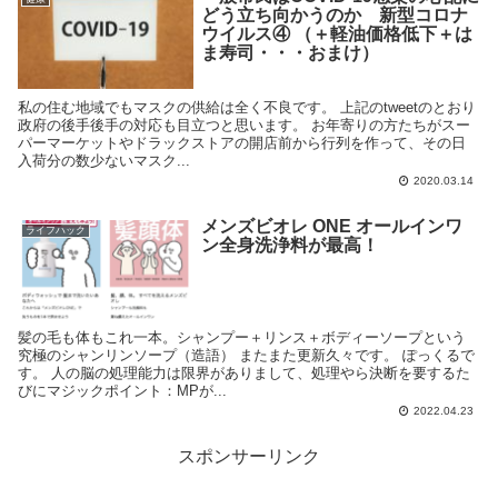
どう立ち向かうのか 新型コロナ
ウイルス④ （＋軽油価格低下＋は
ま寿司・・・おまけ）
私の住む地域でもマスクの供給は全く不良です。 上記のtweetのとおり
政府の後手後手の対応も目立つと思います。 お年寄りの方たちがスー
パーマーケットやドラックストアの開店前から行列を作って、その日
入荷分の数少ないマスク...
2020.03.14
メンズビオレ ONE オールインワ
ライフハック
ン全身洗浄料が最高！
髪の毛も体もこれ一本。シャンプー＋リンス＋ボディーソープという
究極のシャンリンソープ（造語） またまた更新久々です。 ぽっくるで
す。 人の脳の処理能力は限界がありまして、処理やら決断を要するた
びにマジックポイント：MPが...
2022.04.23
スポンサーリンク