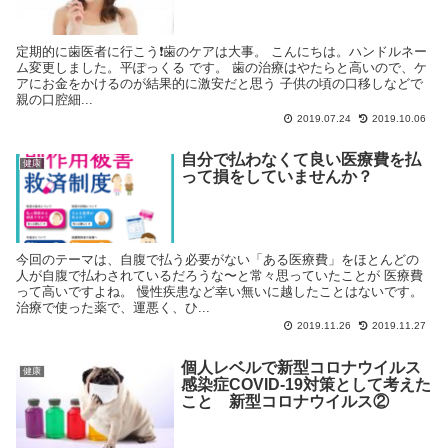
定期的に歯医者に行こう❗️歯のケアは大事。 こんにちは。ハンドルネー
ム変更しました。平ぽっくる です。 歯の治療はやたらと高いので、ケ
アにお金をかけるのが結果的に激安だと思う 子供の頃の口移しなどで
親の口腔細...
2019.07.24
2019.10.06
自分で払わなくて良い医療費を払
健康
って損をしていませんか？
今回のテーマは、自腹で払う必要がない「ある医療費」をほとんどの
人が自腹で払わされているだろうな〜と常々思っていたことが 医療費
って高いですよね。 慢性疾患など幸い無いに越したことはないです。
治療で使った薬で、運悪く、ひ...
2019.11.26
2019.11.27
個人レベルで新型コロナウイルス
健康
感染症COVID-19対策として考えた
こと 新型コロナウイルス②