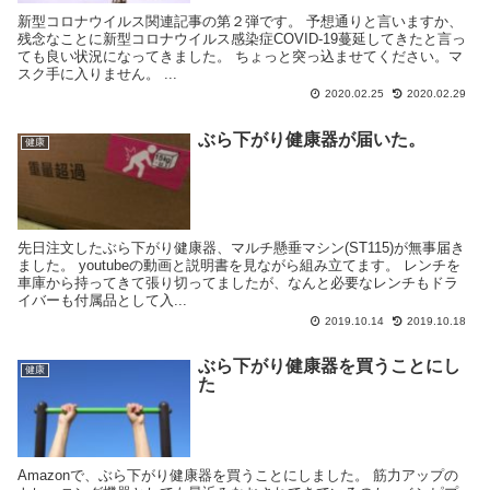
新型コロナウイルス関連記事の第２弾です。 予想通りと言いますか、
残念なことに新型コロナウイルス感染症COVID-19蔓延してきたと言っ
ても良い状況になってきました。 ちょっと突っ込ませてください。マ
スク手に入りません。 ...
2020.02.25
2020.02.29
ぶら下がり健康器が届いた。
健康
先日注文したぶら下がり健康器、マルチ懸垂マシン(ST115)が無事届き
ました。 youtubeの動画と説明書を見ながら組み立てます。 レンチを
車庫から持ってきて張り切ってましたが、なんと必要なレンチもドラ
イバーも付属品として入...
2019.10.14
2019.10.18
ぶら下がり健康器を買うことにし
健康
た
Amazonで、ぶら下がり健康器を買うことにしました。 筋力アップの