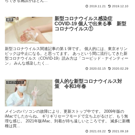
らできる施設がほとん...
2019.11.21
2019.12.10
新型コロナウイルス感染症
健康
COVID-19 個人で出来る事 新型
コロナウイルス①
新型コロナウイルス関連記事の第１弾です。 個人的には、東京オリン
ピックは中止になる。と思ってます。 あっという間に流行してきた新
型コロナウイルス（COVID-19）読み方は「コービッド・ナインティー
ン」 みんな感染したく...
2020.02.15
2020.02.29
個人的な新型コロナウイルス対
ライフハック
策 令和3年春
メインのパソコンの故障により、更新ストップ中です。 2009年版の
iMacでしたからね。 ギリギリセーフモードで立ち上がるけど、もう無
理な感じ。 2021年版iMac、到着が待ち遠しいところです。 滅多に新機
種は買...
2021.03.22
2021.09.18