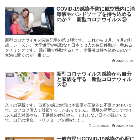
COVID-19感染予防に航空機内に消
健康
毒液やハンドソープを持ち込める
のか？ 新型コロナウイルス③
新型コロナウイルス関連記事の第３弾です。 これから３月、４月の引
越しシーズン。 大学進学や転勤など日本では人の住居移動が一番ある
タイミングです。 飛行機で移動するとき、消毒液は持ち込めるのか？
空港に聞くのが一番で...
2020.02.29
新型コロナウィルス感染から自分
健康
と家族を守る 新型コロナウィル
ス⑤
久々の更新です。 政府の感染対策は本気度が圧倒的に不足とおもいま
す。コツコツ個人で対策するしかありません。 職場の新型コロナウイ
ルス感染対策やら、子供達の休校やら、せわしない日々が続いてま
す。自分の場合、ドリフターズの8時だよ...
2020.05.03
2020.05.06
一般市民はCOVID-19感染の心配に
健康