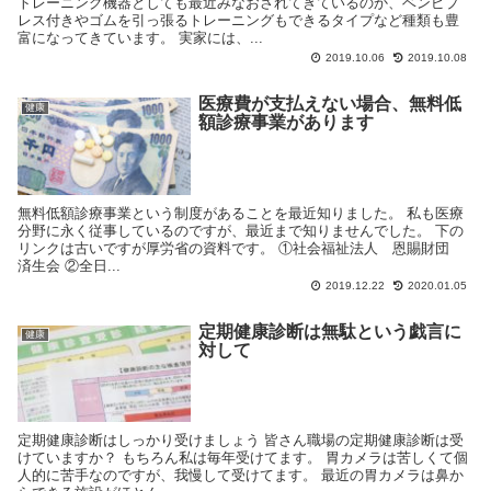
トレーニング機器としても最近みなおされてきているのか、ベンピプ
レス付きやゴムを引っ張るトレーニングもできるタイプなど種類も豊
富になってきています。 実家には、...
2019.10.06
2019.10.08
医療費が支払えない場合、無料低
健康
額診療事業があります
無料低額診療事業という制度があることを最近知りました。 私も医療
分野に永く従事しているのですが、最近まで知りませんでした。 下の
リンクは古いですが厚労省の資料です。 ①社会福祉法人 恩賜財団
済生会 ②全日...
2019.12.22
2020.01.05
定期健康診断は無駄という戯言に
健康
対して
定期健康診断はしっかり受けましょう 皆さん職場の定期健康診断は受
けていますか？ もちろん私は毎年受けてます。 胃カメラは苦しくて個
人的に苦手なのですが、我慢して受けてます。 最近の胃カメラは鼻か