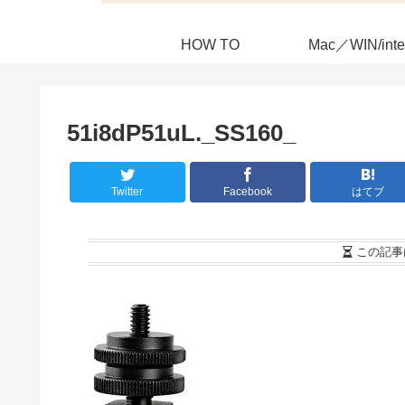
HOW TO
Mac／WIN/inte
51i8dP51uL._SS160_
Twitter
Facebook
はてブ
この記事