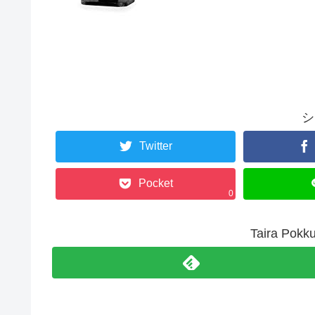
シ
Twitter
Pocket
0
Taira P