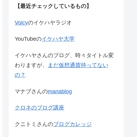
【最近チェックしているもの】
Voicy
のイケハヤラジオ
YouTubeの
イケハヤ大学
イケハヤさんのブログ、時々タイトル変
わりますが、
まだ仮想通貨持ってない
の？
マナブさんの
manablog
クロネのブログ講座
クニトミさんの
ブログカレッジ