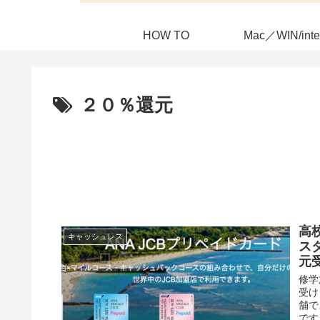
HOW TO
Mac／WIN/inte
２０％還元
高
キャッシュレス
ス
元
修学
受け
舗で
です