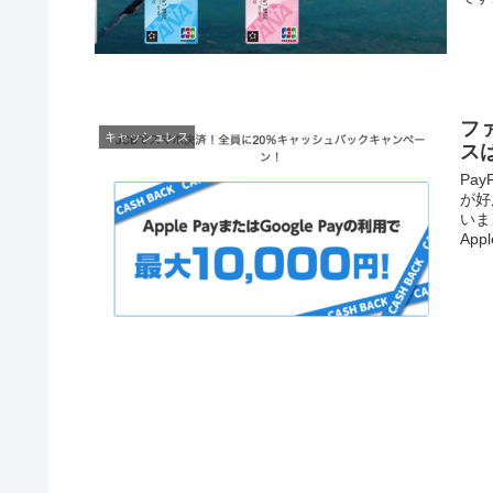
フ
キャッシュレス
ス
Pa
が好
いま
Appl