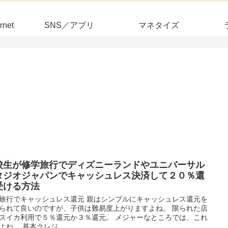
rnet
SNS／アプリ
マネタイズ
校生が修学旅行でディズニーランドやユニバーサル
タジオジャパンでキャッシュレス決済して２０％還
受ける方法
旅行でキャッシュレス還元 親はシンプルにキャッシュレス還元を
られて良いのですが、子供は難易度上がりますよね。 限られた店
スイカ利用で５％還元か３％還元。 メジャーなところでは、これ
よね。 基本クレジ...