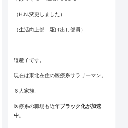
（H.N.変更しました）
（生活向上部 駆け出し部員）
道産子です。
現在は東北在住の医療系サラリーマン。
６人家族。
医療系の職場も近年
ブラック化が加速
中
。