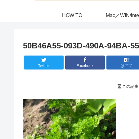
HOW TO
Mac／WIN/inte
50B46A55-093D-490A-94BA-55
Twitter
Facebook
はてブ
この記事