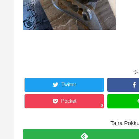
シ
Twitter
Pocket
0
Taira P