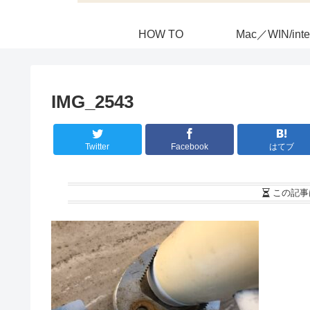
HOW TO
Mac／WIN/inte
IMG_2543
Twitter
Facebook
はてブ
この記事