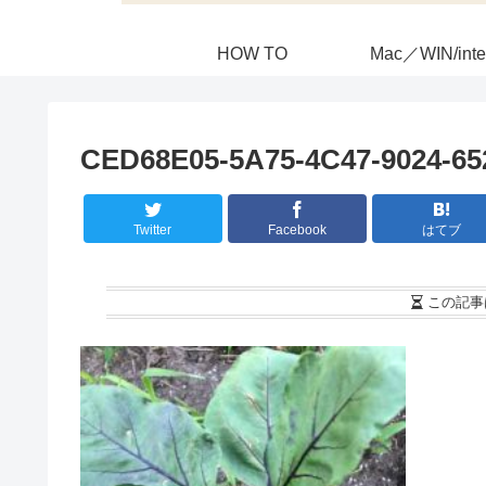
HOW TO
Mac／WIN/inte
CED68E05-5A75-4C47-9024-6
Twitter
Facebook
はてブ
この記事