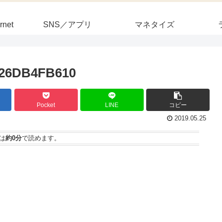
rnet
SNS／アプリ
マネタイズ
526DB4FB610
Pocket
LINE
コピー
2019.05.25
は
約0分
で読めます。