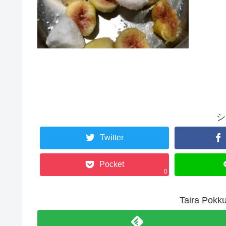
シ
Twitter
Pocket
0
Taira P