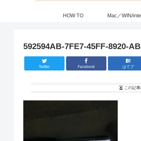
HOW TO
Mac／WIN/inte
592594AB-7FE7-45FF-8920-A
Twitter
Facebook
はてブ
この記事