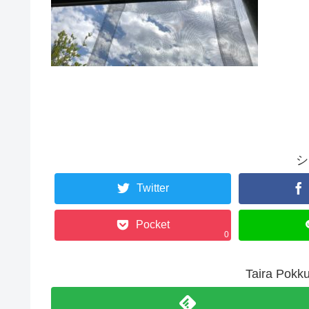
シ
Twitter
Pocket
0
Taira P