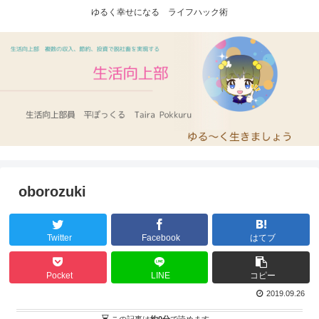
ゆるく幸せになる ライフハック術
oborozuki
Twitter
Facebook
はてブ
Pocket
LINE
コピー
2019.09.26