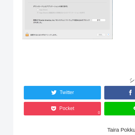
シ
Twitter
Pocket
0
Taira P