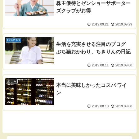
株主優待とゼンショーサポーター
ズクラブがお得
2019.09.21
2019.09.29
HOW TO
生活を充実させる注目のブログ
ぶち猫おかわり、ちきりんの日記
2019.08.11
2019.09.08
楽しみ
本当に美味しかったコスパ ワイ
ン
2019.08.10
2019.09.08