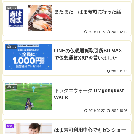
楽しみ
またまた はま寿司に行った話
2019.11.18
2019.12.10
楽しみ
LINEの仮想通貨取引所BITMAX
で仮想通貨XRPを貰いました
2019.11.10
楽しみ
ドラクエウォーク Dragonquest
WALK
2019.09.27
2019.10.08
投資
はま寿司利用中心でもゼンショー