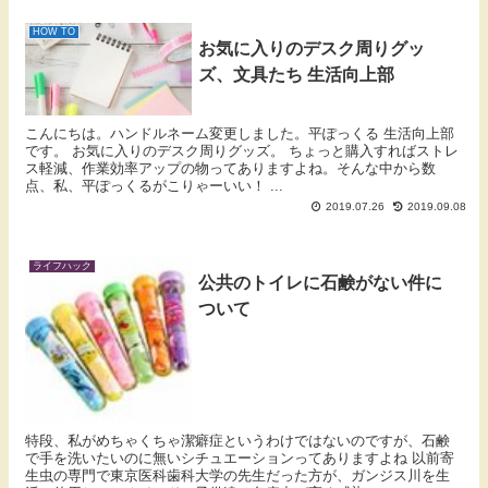
HOW TO
お気に入りのデスク周りグッ
ズ、文具たち 生活向上部
こんにちは。ハンドルネーム変更しました。平ぽっくる 生活向上部
です。 お気に入りのデスク周りグッズ。 ちょっと購入すればストレ
ス軽減、作業効率アップの物ってありますよね。そんな中から数
点、私、平ぽっくるがこりゃーいい！ ...
2019.07.26
2019.09.08
ライフハック
公共のトイレに石鹸がない件に
ついて
特段、私がめちゃくちゃ潔癖症というわけではないのですが、石鹸
で手を洗いたいのに無いシチュエーションってありますよね 以前寄
生虫の専門で東京医科歯科大学の先生だった方が、ガンジス川を生