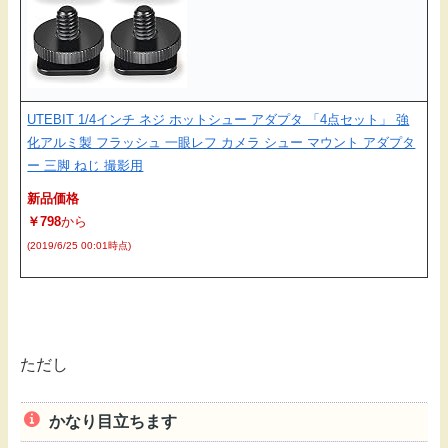
UTEBIT 1/4インチ ネジ ホットシュー アダプタ 「4点セット」 強
化アルミ製 フラッシュ 一眼レフ カメラ シュー マウント アダプタ
ー 三脚 ねじ 撮影用
新品価格
￥798
から
(2019/6/25 00:01時点)
ただし
かなり目立ちます