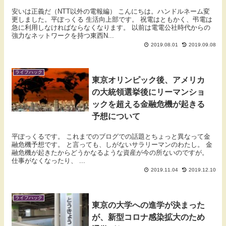
安いは正義だ（NTT以外の電報編） こんにちは。ハンドルネーム変
更しました。平ぽっくる 生活向上部です。 祝電はともかく、弔電は
急に利用しなければならなくなります。 以前は電電公社時代からの
強力なネットワークを持つ東西N...
2019.08.01
2019.09.08
ライフハック
東京オリンピック後、アメリカ
の大統領選挙後にリーマンショ
ックを超える金融危機が起きる
予想について
平ぽっくるです。 これまでのブログでの話題とちょっと異なって金
融危機予想です。 と言っても、しがないサラリーマンのわたし。 金
融危機が起きたからどうかなるような資産が今の所ないのですが。
仕事がなくなったり、 ...
2019.11.04
2019.12.10
ライフハック
東京の大学への進学が決まった
が、新型コロナ感染拡大のため