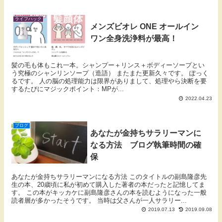
ライフハック
メンズビオレ ONE オールイン
ワン全身洗浄料が最高！
髪の毛も体もこれ一本。シャンプー＋リンス＋ボディーソープとい
う究極のシャンリンソープ（造語） またまた更新久々です。 ぽっく
るです。 人の脳の処理能力は限界がありまして、処理やら決断を要
するたびにマジックポイント：MPが...
2022.04.23
ブログ
あなたが金持ちサラリーマンに
なる方法 ブログ執筆時間の確
保
あなたが金持ちサラリーマンになる方法 このタイトルの副島隆彦先
生の本、20歳頃に私が初めて購入した著者の本だったと記憶してま
す。 この本がキッカケに副島隆彦さんの本を読むようになった一般
読者層が多かったそうです。 当時は父さんが一人サラリー...
2019.07.13
2019.09.08