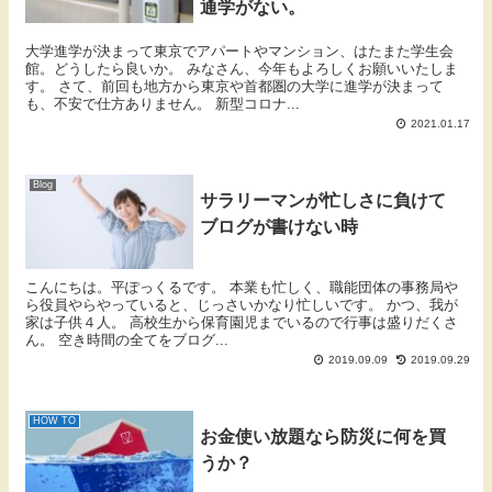
通学がない。
大学進学が決まって東京でアパートやマンション、はたまた学生会
館。どうしたら良いか。 みなさん、今年もよろしくお願いいたしま
す。 さて、前回も地方から東京や首都圏の大学に進学が決まって
も、不安で仕方ありません。 新型コロナ...
2021.01.17
Blog
サラリーマンが忙しさに負けて
ブログが書けない時
こんにちは。平ぽっくるです。 本業も忙しく、職能団体の事務局や
ら役員やらやっていると、じっさいかなり忙しいです。 かつ、我が
家は子供４人。 高校生から保育園児までいるので行事は盛りだくさ
ん。 空き時間の全てをブログ...
2019.09.09
2019.09.29
HOW TO
お金使い放題なら防災に何を買
うか？