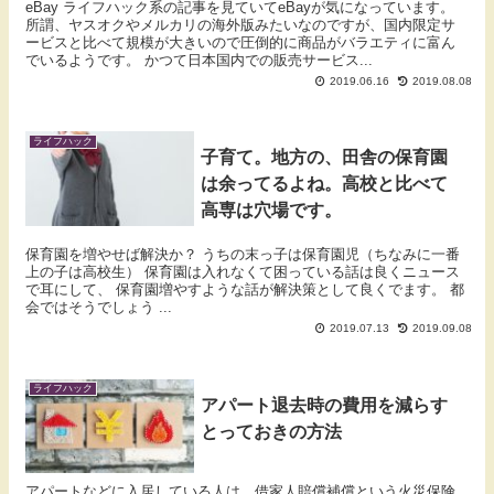
eBay ライフハック系の記事を見ていてeBayが気になっています。
所謂、ヤスオクやメルカリの海外版みたいなのですが、国内限定サ
ービスと比べて規模が大きいので圧倒的に商品がバラエティに富ん
でいるようです。 かつて日本国内での販売サービス...
2019.06.16
2019.08.08
ライフハック
子育て。地方の、田舎の保育園
は余ってるよね。高校と比べて
高専は穴場です。
保育園を増やせば解決か？ うちの末っ子は保育園児（ちなみに一番
上の子は高校生） 保育園は入れなくて困っている話は良くニュース
で耳にして、 保育園増やすような話が解決策として良くでます。 都
会ではそうでしょう ...
2019.07.13
2019.09.08
ライフハック
アパート退去時の費用を減らす
とっておきの方法
アパートなどに入居している人は、借家人賠償補償という火災保険