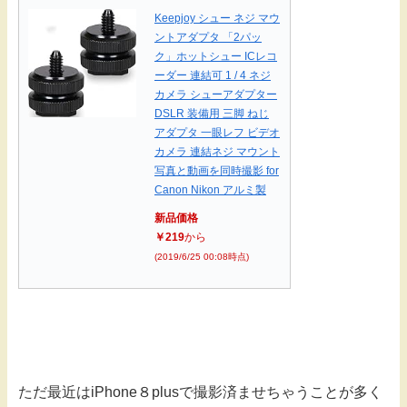
Keepjoy シュー ネジ マウ
ントアダプタ 「2パッ
ク」ホットシュー ICレコ
ーダー 連結可 1 / 4 ネジ
カメラ シューアダプター
DSLR 装備用 三脚 ねじ
アダプタ 一眼レフ ビデオ
カメラ 連結ネジ マウント
写真と動画を同時撮影 for
Canon Nikon アルミ製
新品価格
￥219
から
(2019/6/25 00:08時点)
ただ最近はiPhone８plusで撮影済ませちゃうことが多く