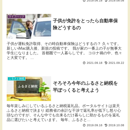
2019.06.18
2019.08.08
ライフハック
子供が免許をとったら自動車保
険どうするの
子供が運転免許取得、その時自動車保険はどうするの？ 久々です。
新しいiMac購入後、新規の投稿です。 我が家の一番上の子が無事大
学生になりました。 首都圏で一人暮らしです。 コロナ禍の中、色々
と大変です。 ...
2021.09.18
2021.09.22
ふるさと納税
そろそろ今年のふるさと納税を
平ぽっくると考えよう
毎年楽しみにしているふるさと納税返礼品。ポータルサイトは楽天
ふるさと納税で決まり 総務省の余計な干渉で返礼率が低下し怒り心
頭なのですが、そんな中でも出来るだけ暮らしに助かるものを返礼
品に選びたいと考えています。 毎年、ふるさと...
2019.09.16
2019.10.08