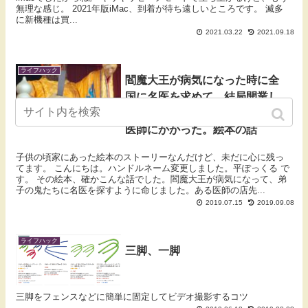
無理な感じ。 2021年版iMac、到着が待ち遠しいところです。 滅多
に新機種は買...
2021.03.22
2021.09.18
ライフハック
閻魔大王が病気になった時に全
国に名医を求めて、結局開業し
たての、まだ幽霊のいない新米
医師にかかった。絵本の話
子供の頃家にあった絵本のストーリーなんだけど、未だに心に残っ
てます。 こんにちは。ハンドルネーム変更しました。平ぽっくる で
す。 その絵本、確かこんな話でした。閻魔大王が病気になって、弟
子の鬼たちに名医を探すように命じました。ある医師の店先...
2019.07.15
2019.09.08
ライフハック
三脚、一脚
三脚をフェンスなどに簡単に固定してビデオ撮影するコツ