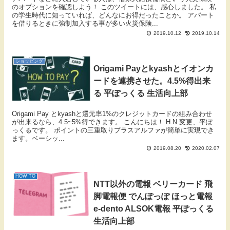
のオプションを確認しよう！ このツイートには、感心しました。 私
の学生時代に知っていれば、どんなにお得だったことか。 アパート
を借りるときに強制加入する事が多い火災保険...
2019.10.12
2019.10.14
ショッピング
Origami Payとkyashとイオンカ
ードを連携させた。4.5%得出来
る 平ぽっくる 生活向上部
Origami Pay とkyashと還元率1%のクレジットカードの組み合わせ
が出来るなら、4.5~5%得できます。 こんにちは！ H.N.変更、平ぽ
っくるです。 ポイントの三重取りプラスアルファが簡単に実現でき
ます。ベーシッ...
2019.08.20
2020.02.07
HOW TO
NTT以外の電報 ベリーカード 飛
脚電報便 でんぽっぽ ほっと電報
e-dento ALSOK電報 平ぽっくる
生活向上部