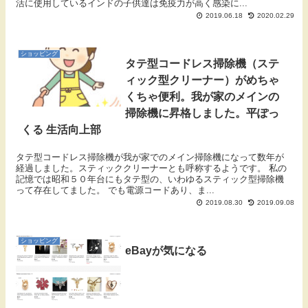
活に使用しているインドの子供達は免疫力が高く感染に...
2019.06.18
2020.02.29
ショッピング
タテ型コードレス掃除機（ステ
ィック型クリーナー）がめちゃ
くちゃ便利。我が家のメインの
掃除機に昇格しました。平ぽっ
くる 生活向上部
タテ型コードレス掃除機が我が家でのメイン掃除機になって数年が
経過しました。スティッククリーナーとも呼称するようです。 私の
記憶では昭和５０年台にもタテ型の、いわゆるスティック型掃除機
って存在してました。 でも電源コードあり、ま...
2019.08.30
2019.09.08
ショッピング
eBayが気になる