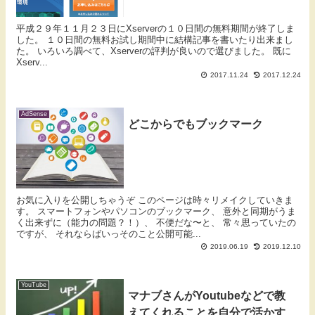
平成２９年１１月２３日にXserverの１０日間の無料期間が終了しま
した。 １０日間の無料お試し期間中に結構記事を書いたり出来まし
た。 いろいろ調べて、Xserverの評判が良いので選びました。 既に
Xserv...
2017.11.24
2017.12.24
AdSense
どこからでもブックマーク
お気に入りを公開しちゃうぞ このページは時々リメイクしていきま
す。 スマートフォンやパソコンのブックマーク、 意外と同期がうま
く出来ずに（能力の問題？！）、 不便だな〜と、 常々思っていたの
ですが、 それならばいっそのこと公開可能...
2019.06.19
2019.12.10
YouTube
マナブさんがYoutubeなどで教
えてくれることを自分で活かす