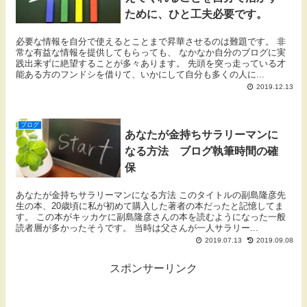
ために、ひと工夫必要です。
必要な情報を自分で使えるとことまで昇華させるのは難題です。 非
常な有益な情報を提供してもらっても、 なかなか自分のブログに実
践出来ずに絶望することが多々あります。 先頭を突っ走っている才
能ある方のフンドシを借りて、いかにして自分も多くの人に...
2019.12.13
ブログ
あなたが金持ちサラリーマンに
なる方法 ブログ執筆時間の確
保
あなたが金持ちサラリーマンになる方法 このタイトルの副島隆彦先
生の本、20歳頃に私が初めて購入した著者の本だったと記憶してま
す。 この本がキッカケに副島隆彦さんの本を読むようになった一般
読者層が多かったそうです。 当時は父さんが一人サラリー...
2019.07.13
2019.09.08
スポンサーリンク