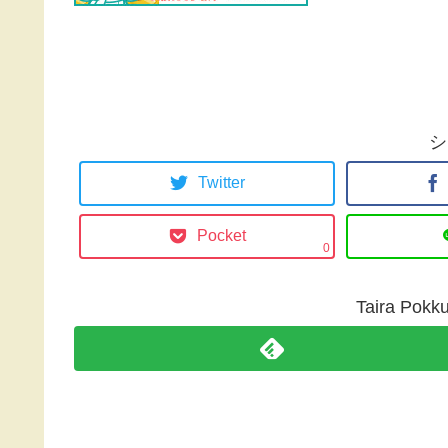
シ
Twitter
Pocket
0
Taira P