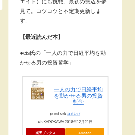
エイト）にも挑戦。最初の振込を夢
見て。コツコツと不定期更新しま
す。
【最近読んだ本】
●cis氏の「一人の力で日経平均を動
かせる男の投資哲学」
一人の力で日経平均
を動かせる男の投資
哲学
posted with
ヨメレバ
cis KADOKAWA 2018年12月21日
楽天ブックス
Amazon