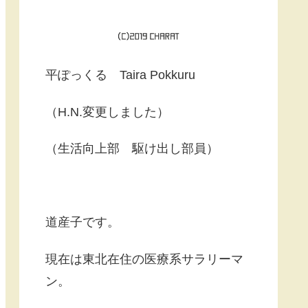
平ぽっくる Taira Pokkuru
（H.N.変更しました）
（生活向上部 駆け出し部員）
道産子です。
現在は東北在住の医療系サラリーマ
ン。