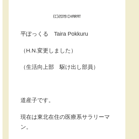
平ぽっくる Taira Pokkuru
（H.N.変更しました）
（生活向上部 駆け出し部員）
道産子です。
現在は東北在住の医療系サラリーマ
ン。