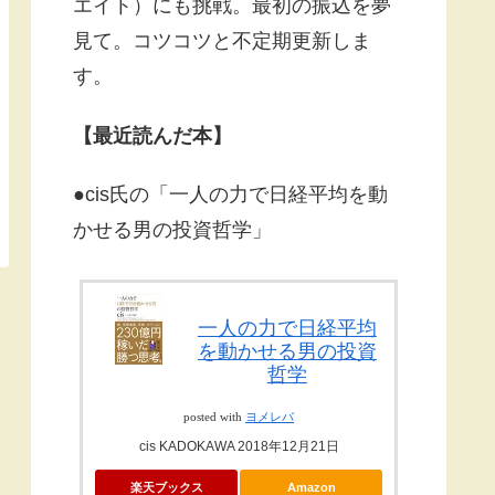
エイト）にも挑戦。最初の振込を夢
見て。コツコツと不定期更新しま
す。
【最近読んだ本】
●cis氏の「一人の力で日経平均を動
かせる男の投資哲学」
一人の力で日経平均
を動かせる男の投資
哲学
posted with
ヨメレバ
cis KADOKAWA 2018年12月21日
楽天ブックス
Amazon