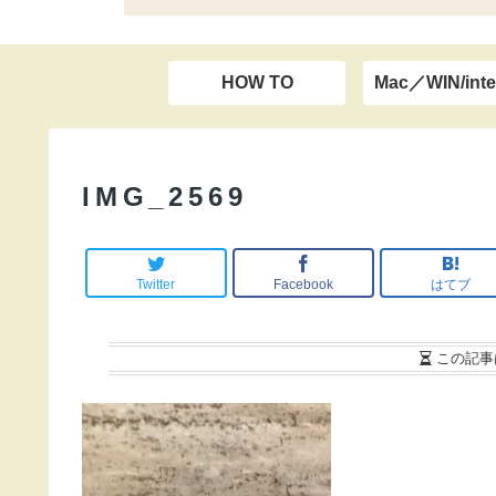
HOW TO
Mac／WIN/inte
IMG_2569
Twitter
Facebook
はてブ
この記事