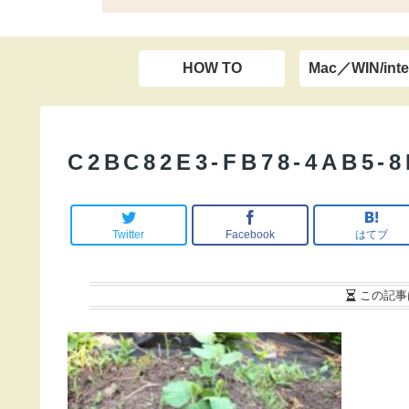
HOW TO
Mac／WIN/inte
C2BC82E3-FB78-4AB5-
Twitter
Facebook
はてブ
この記事