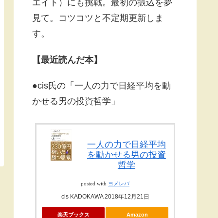
エイト）にも挑戦。最初の振込を夢
見て。コツコツと不定期更新しま
す。
【最近読んだ本】
●cis氏の「一人の力で日経平均を動
かせる男の投資哲学」
一人の力で日経平均
を動かせる男の投資
哲学
posted with
ヨメレバ
cis KADOKAWA 2018年12月21日
楽天ブックス
Amazon