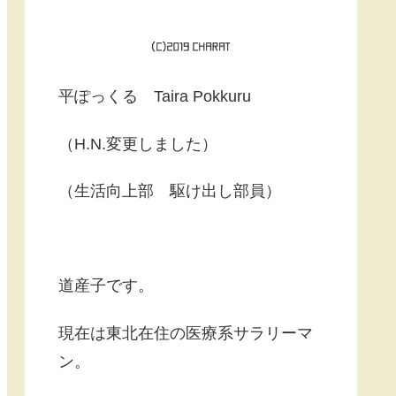
平ぽっくる Taira Pokkuru
（H.N.変更しました）
（生活向上部 駆け出し部員）
道産子です。
現在は東北在住の医療系サラリーマ
ン。