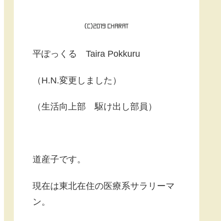
平ぽっくる Taira Pokkuru
（H.N.変更しました）
（生活向上部 駆け出し部員）
道産子です。
現在は東北在住の医療系サラリーマ
ン。