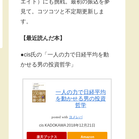
エイト）にも挑戦。最初の振込を夢
見て。コツコツと不定期更新しま
す。
【最近読んだ本】
●cis氏の「一人の力で日経平均を動
かせる男の投資哲学」
一人の力で日経平均
を動かせる男の投資
哲学
posted with
ヨメレバ
cis KADOKAWA 2018年12月21日
楽天ブックス
Amazon