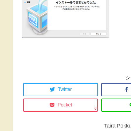
シ
Twitter
Pocket
0
Taira P