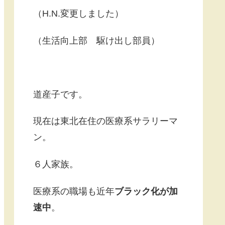
（H.N.変更しました）
（生活向上部 駆け出し部員）
道産子です。
現在は東北在住の医療系サラリーマ
ン。
６人家族。
医療系の職場も近年
ブラック化が加
速中
。