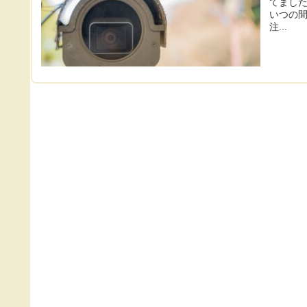
てました
いつの間
注...