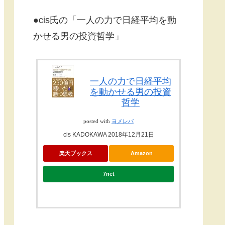
●cis氏の「一人の力で日経平均を動
かせる男の投資哲学」
一人の力で日経平均
を動かせる男の投資
哲学
posted with
ヨメレバ
cis KADOKAWA 2018年12月21日
楽天ブックス
Amazon
7net