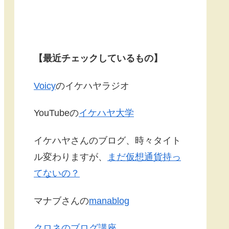
【最近チェックしているもの】
Voicy
のイケハヤラジオ
YouTubeの
イケハヤ大学
イケハヤさんのブログ、時々タイト
ル変わりますが、
まだ仮想通貨持っ
てないの？
マナブさんの
manablog
クロネのブログ講座